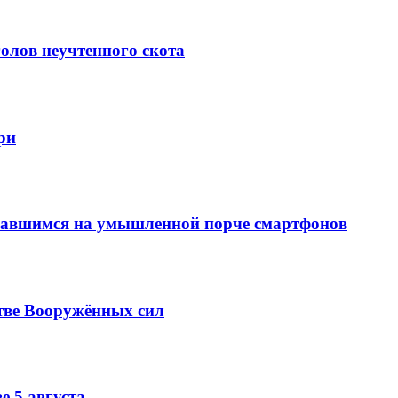
олов неучтенного скота
ри
вавшимся на умышленной порче смартфонов
тве Вооружённых сил
е 5 августа