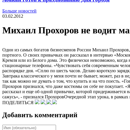
Больше новостей
03.02.2012
Михаил Прохоров не водит ма
Один из самых богатов бизнесменов России Михаил Прохоров, б
портного. О своих привычках он рассказал в интервью «Москов
Кремля или из Белого дома. Это физически невозможно, когда я н
стационарные телефоны. «Чувствовать себя современным челове
распорядке дня. «Сплю по шесть часов. Делаю короткую зарядку,
Завтрака классического у меня почти не бывает, может, раз в 
так как можно не думать о том, что купить и на что поесть. «Го
Прохоров признался, что даже костюмы он себе не покупает. «
рассказал и еще об одной привычке, которой придерживается на 
сажусь», - признался ПрохоровОчередной этап урока, в рамка
ПОДЕЛИТЬСЯ
Добавить комментарий