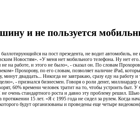
шину и не пользуется мобиль
аллотирующийся на пост презедента, не водит автомобиль, не и
ским Новостям». «У меня нет мобильного телефона. Ну нет его. 
е на работе, и этого не было», - сказал он. По словам Прохорова
ком» Прохорову, по его словам, позволяет наличие iPad, которы
 минут двадцать... Никогда не завтракаю, сразу еду на работу и
неделю», - признался бизнесмен. Говоря о роли денег, миллиардер
ворят, 60% времени человек тратит на то, чтобы устроить быт. У м
Я не очень стандартного роста и давно эту проблему решил. Шью
протяжении 15 лет. «Я с 1995 года не сидел за рулем. Когда начал
х которого будут организованы и проведены еще четыре видеокон