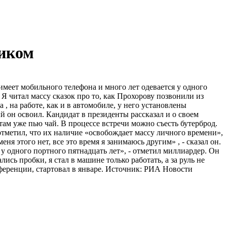
ником
меет мобильного телефона и много лет одевается у одного
Я читал массу сказок про то, как Прохорову позвонили из
 , на работе, как и в автомобиле, у него установлены
й он освоил. Кандидат в президенты рассказал и о своем
 там уже пью чай. В процессе встречи можно съесть бутерброд.
 отметил, что их наличие «освобождает массу личного времени»,
еня этого нет, все это время я занимаюсь другим» , - сказал он.
 у одного портного пятнадцать лет», - отметил миллиардер. Он
ись пробки, я стал в машине только работать, а за руль не
ференции, стартовал в январе. Источник: РИА Новости