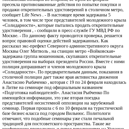
пресекла противозаконные действия по попытке покупки и
продажи открепительных удостоверений в столичном метро,
сообщает Life News . - В настоящее время задержаны 5
человек, в том числе трое представителей молодежного крыла
«Солидарности», которые пытались продать открепительные
удостоверения , - сообщили в пресс-службе ГУ МВД РФ по
Москве. - По данному факту проводится проверка, решается
вопрос правовой оценки действий задержанных. Как
рассказал экс-префект Северного административного округа
Москвы Олег Митволь , на станции метро «Войковская»
задержана группа мошенников, скупавших открепительные
удостоверения на выборах президента России. Вместе с ними
полиция допрашивает и членов молодежного крыла
«Солидарности». По предварительным данным, показания в
столичной полиции дает также ярая активистка движения
Анастасию Рыбаченко , которая с 19 по 24 февраля находилась
в Литве на семинаре под официальным названием
«Подготовка наблюдателей». Анастасия Рыбченко По
имеющейся информации, это уже вторая поездка
представителей несистемной оппозиции на зарубежный
семинар. Первая прошла с 6 по 10 февраля на туристической
базе бизнес-класса под городом Вильнюс. Политологи
отмечают, что подобные семинары уже стали печальной
традицией для постсоветского пространства. Такие же
конференции проводились и перед революциями на Украине