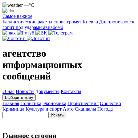
—°C
Самое важное
Баллистические ракеты снова громят Киев, а Днепропетровск
горит под ударами авиабомб
агентство
информационных
сообщений
О нас
Новости
Документы
Контакты
Выберите тему
Главная
Политика
Экономика
Происшествия
Общество
Криминал
Культура и спорт
Авто
Скандалы
Погода
Главное сегодня