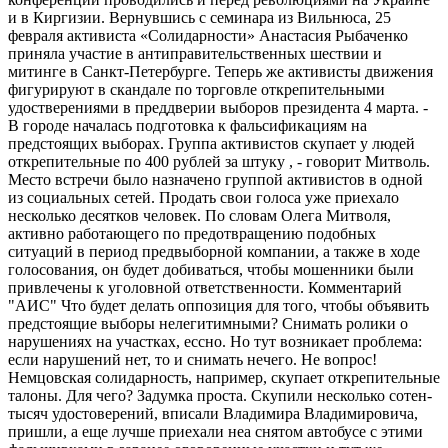
и в Киргизии. Вернувшись с семинара из Вильнюса, 25
февраля активиста «Солидарности» Анастасия Рыбаченко
приняла участие в антиправительственных шествии и
митинге в Санкт-Петербурге. Теперь же активисты движения
фигурируют в скандале по торговле открепительными
удостверениями в преддверии выборов президента 4 марта. -
В городе началась подготовка к фальсификациям на
предстоящих выборах. Группа активистов скупает у людей
открепительные по 400 рублей за штуку , - говорит Митволь.
Место встречи было назначено группой активистов в одной
из социальных сетей. Продать свои голоса уже приехало
несколько десятков человек. По словам Олега Митволя,
активно работающего по предотвращению подобных
ситуаций в период предвыборной компании, а также в ходе
голосования, он будет добиваться, чтобы мошенники были
привлечены к уголовной ответственности. Комментарий
"АИС" Что будет делать оппозиция для того, чтобы объявить
предстоящие выборы нелегитимными? Снимать ролики о
нарушениях на участках, ессно. Но тут возникает проблема:
если нарушений нет, то и снимать нечего. Не вопрос!
Немцовская солидарность, например, скупает открепительные
талоны. Для чего? Задумка проста. Скупили несколько сотен-
тысяч удостоверений, вписали Владимира Владимировича,
пришли, а еще лучше приехали неа снятом автобусе с этими