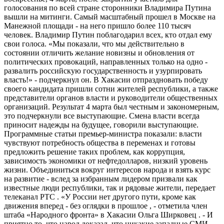
голосования по всей стране сторонники Владимира Путина
вышли на митинги. Самый масштабный прошел в Москве на
Манежной площади - на него пришло более 110 тысяч
человек. Владимир Путин поблагодарил всех, кто отдал ему
свои голоса. «Мы показали, что мы действительно в
состоянии отличить желание новизны и обновления от
политических провокаций, направленных только на одно -
развалить российскую государственность и узурпировать
власть!» - подчеркнул он. В Хакасии отпраздновать победу
своего кандидата пришли сотни жителей республики, а также
представители органов власти и руководители общественных
организаций. Результат 4 марта был честным и закономерным,
это подчеркнули все выступающие. Смена власти всегда
приносит надежды на будущее, говорили выступающие.
Программные статьи премьер-министра показали: власти
чувствуют потребность общества в переменах и готовы
предложить решение таких проблем, как коррупция,
зависимость экономики от нефтедолларов, низкий уровень
жизни. Объединиться вокруг интересов народа и взять курс
на развитие - вслед за избранным лидером призвали как
известные люди республики, так и рядовые жители, передает
телеканал РТС . «У России нет другого пути, кроме как
движения вперед - без оглядки в прошлое , - отметила член
штаба «Народного фронта» в Хакасии Ольга Ширковец . - И
приятно то, что народ доказал, что никакие западные СМИ,