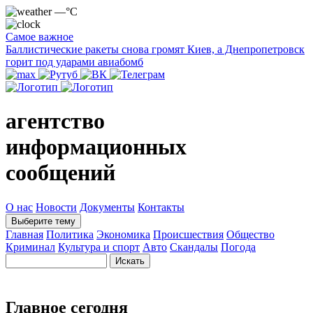
—°C
Самое важное
Баллистические ракеты снова громят Киев, а Днепропетровск
горит под ударами авиабомб
агентство
информационных
сообщений
О нас
Новости
Документы
Контакты
Выберите тему
Главная
Политика
Экономика
Происшествия
Общество
Криминал
Культура и спорт
Авто
Скандалы
Погода
Главное сегодня