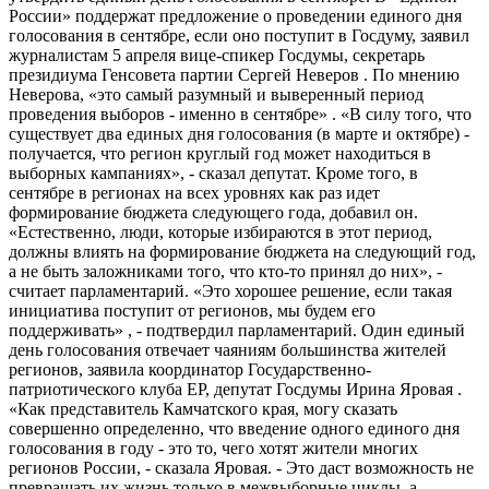
России» поддержат предложение о проведении единого дня
голосования в сентябре, если оно поступит в Госдуму, заявил
журналистам 5 апреля вице-спикер Госдумы, секретарь
президиума Генсовета партии Сергей Неверов . По мнению
Неверова, «это самый разумный и выверенный период
проведения выборов - именно в сентябре» . «В силу того, что
существует два единых дня голосования (в марте и октябре) -
получается, что регион круглый год может находиться в
выборных кампаниях», - сказал депутат. Кроме того, в
сентябре в регионах на всех уровнях как раз идет
формирование бюджета следующего года, добавил он.
«Естественно, люди, которые избираются в этот период,
должны влиять на формирование бюджета на следующий год,
а не быть заложниками того, что кто-то принял до них», -
считает парламентарий. «Это хорошее решение, если такая
инициатива поступит от регионов, мы будем его
поддерживать» , - подтвердил парламентарий. Один единый
день голосования отвечает чаяниям большинства жителей
регионов, заявила координатор Государственно-
патриотического клуба ЕР, депутат Госдумы Ирина Яровая .
«Как представитель Камчатского края, могу сказать
совершенно определенно, что введение одного единого дня
голосования в году - это то, чего хотят жители многих
регионов России, - сказала Яровая. - Это даст возможность не
превращать их жизнь только в межвыборные циклы, а