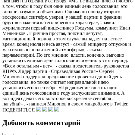
назначен на середину сентября. «Мы не видим ничего плохого
в том, чтобы в году был один единый день голосования, это
вполне разумно и объяснимо. Однако по поводу второго
воскресенья сентября, уверен, у нашей партии и фракции
будут возражения категорического характера», - заявил
журналистам первый вице-спикер Госдумы, коммунист Иван
Мельников . Причина простая, пояснил депутат,
«агитационный период в этом случае выпадает на летнее
время, конец июля и весь август - самый эпицентр отпусков и
максимально аполитичной атмосферы», - сказал
парламентарий. По его мнению, власти, конечно, выгодно
установить единый день голосования именно в этот период.
«Всем остальным - нет» , - сказал представитель руководства
КПРФ. Лидер партии «Справедливая Россия» Сергей
Миронов поддержал предложение провести единый день
голосования, но также считает неправильной идею
установить его в сентябре. «Предложение сделать один
единый день голосования в году заслуживает внимания. А
вот идея сделать его во второе воскресенье сентября -
пагубна!» , - написал Миронов в своем микроблоге в Twitter.
ПОДЕЛИТЬСЯ
Добавить комментарий