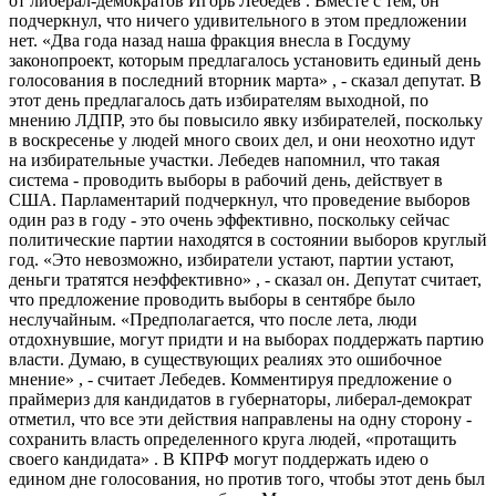
от либерал-демократов Игорь Лебедев . Вместе с тем, он
подчеркнул, что ничего удивительного в этом предложении
нет. «Два года назад наша фракция внесла в Госдуму
законопроект, которым предлагалось установить единый день
голосования в последний вторник марта» , - сказал депутат. В
этот день предлагалось дать избирателям выходной, по
мнению ЛДПР, это бы повысило явку избирателей, поскольку
в воскресенье у людей много своих дел, и они неохотно идут
на избирательные участки. Лебедев напомнил, что такая
система - проводить выборы в рабочий день, действует в
США. Парламентарий подчеркнул, что проведение выборов
один раз в году - это очень эффективно, поскольку сейчас
политические партии находятся в состоянии выборов круглый
год. «Это невозможно, избиратели устают, партии устают,
деньги тратятся неэффективно» , - сказал он. Депутат считает,
что предложение проводить выборы в сентябре было
неслучайным. «Предполагается, что после лета, люди
отдохнувшие, могут придти и на выборах поддержать партию
власти. Думаю, в существующих реалиях это ошибочное
мнение» , - считает Лебедев. Комментируя предложение о
праймериз для кандидатов в губернаторы, либерал-демократ
отметил, что все эти действия направлены на одну сторону -
сохранить власть определенного круга людей, «протащить
своего кандидата» . В КПРФ могут поддержать идею о
едином дне голосования, но против того, чтобы этот день был