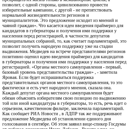
позволит, с одной стороны, цивилизованно провести
избирательные кампании, с другой - не препятствовать
нормальной жизнедеятельности регионов и
муниципалитетов. Это предложение исходит из мнений и
чаяний граждан». Что касается идеи введения праймериз для
кандидатов в губернаторы и получения ими поддержки у
населения перед регистрацией, в частности депутатов
муниципальных собраний, то, как считает парламентарий, это
позволит получить народную поддержку уже на стадии
выдвижения. Медведев на встрече представителями регионов
позитивно оценил идею введения праймериз для кандидатов
в губернаторы и получения ими поддержки у населения перед
регистрацией. «Органы местного самоуправления - первый,
базовый уровень представительства граждан» , - заметила
Яровая. Если будет испрашиваться поддержка
представительных органов местного самоуправления, то это
фактически и есть учет народного мнения, сказала она.
Каждый депутат органа местного самоуправления будет
обязан объяснять избирателям свою позицию по выдвижению
той или иной кандидатуры в губернаторы, то есть, речь идет о
серьезном, качественном фильтре, заключила парламентарий.
Как сообщает РИА Новости , в ЛДПР так же поддерживают
предложение Медведева об установлении единого дня
голосования в сентябре. Об этом заявил вице-спикер Госдумы