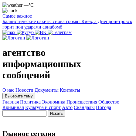
—°C
Самое важное
Баллистические ракеты снова громят Киев, а Днепропетровск
горит под ударами авиабомб
агентство
информационных
сообщений
О нас
Новости
Документы
Контакты
Выберите тему
Главная
Политика
Экономика
Происшествия
Общество
Криминал
Культура и спорт
Авто
Скандалы
Погода
Главное сегодня