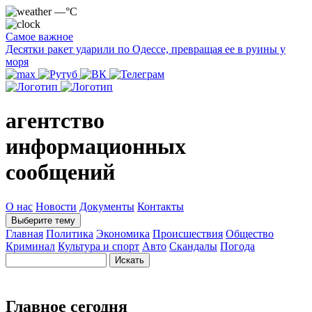
—°C
Самое важное
Десятки ракет ударили по Одессе, превращая ее в руины у
моря
агентство
информационных
сообщений
О нас
Новости
Документы
Контакты
Выберите тему
Главная
Политика
Экономика
Происшествия
Общество
Криминал
Культура и спорт
Авто
Скандалы
Погода
Главное сегодня