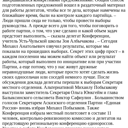
подготовленных предложений вошел в раздаточный материал
для работы делегатов, чтобы все те дела, которые намечены на
ближайшее время, были на контроле каждого партийца. –
Люди пришли сюда не только, чтобы провести выборы
руководства. А прежде всего для того, чтобы поговорить о
работе партии, о том, что уже сделано и какой объем задач
предстоит выполнить, – сказала делегат Конференции,
учитель Усть-Чульской школы Зоя Албычакова . – Сегодня
Михаил Анатольевич озвучил результаты, которые мы
показали на прошедших выборах. Секрет этих цифр прост – в
каждом поселении мы можем найти объект или результат
работы, который выполнен по инициативе или при участии
Партии, а еще потому, что у нас живут дружные
неравнодушные люди, которые просто хотят сделать жизнь
своих односельчан или соседей немного лучше. После
обсуждения доклада делегаты перешли к выборам Секретаря
местного отделения. Альтернативой Михаилу Побызакову
выступили заместитель Секретаря Ольга Юнкгейм и глава
Балыксинского сельсовета Виктор Сафиулин . Большинством
голосов Секретарем Аскизского отделения Партии «Единая
Россия» вновь избран Михаил Побызаков. Также
Конференция избрала местный политсовет в составе 11
человек, контрольно-ревизионную комиссию и делегатов на
предстоящую региональную конференцию единороссов.