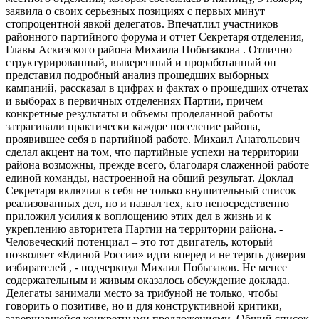
заявила о своих серьезных позициях с первых минут
стопроцентной явкой делегатов. Впечатлил участников
районного партийного форума и отчет Секретаря отделения,
Главы Аскизского района Михаила Побызакова . Отлично
структурированный, выверенный и проработанный он
представил подробный анализ прошедших выборных
кампаний, рассказал в цифрах и фактах о прошедших отчетах
и выборах в первичных отделениях Партии, причем
конкретные результаты и объемы проделанной работы
затрагивали практически каждое поселение района,
проявившее себя в партийной работе. Михаил Анатольевич
сделал акцент на том, что партийные успехи на территории
района возможны, прежде всего, благодаря слаженной работе
единой команды, настроенной на общий результат. Доклад
Секретаря включил в себя не только внушительный список
реализованных дел, но и назвал тех, кто непосредственно
приложил усилия к воплощению этих дел в жизнь и к
укреплению авторитета Партии на территории района. -
Человеческий потенциал – это тот двигатель, который
позволяет «Единой России» идти вперед и не терять доверия
избирателей , - подчеркнул Михаил Побызаков. Не менее
содержательным и живым оказалось обсуждение доклада.
Делегаты занимали место за трибуной не только, чтобы
говорить о позитиве, но и для конструктивной критики,
завершавшейся конкретными предложениями. Общий список