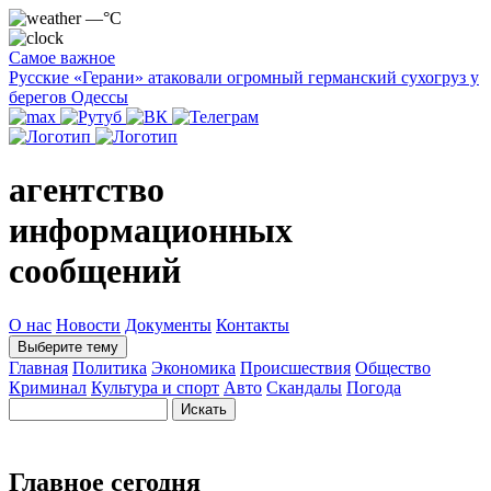
—°C
Самое важное
Русские «Герани» атаковали огромный германский сухогруз у
берегов Одессы
агентство
информационных
сообщений
О нас
Новости
Документы
Контакты
Выберите тему
Главная
Политика
Экономика
Происшествия
Общество
Криминал
Культура и спорт
Авто
Скандалы
Погода
Главное сегодня