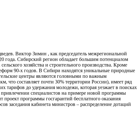
ведев. Виктор Зимин , как председатель межрегиональной
020 года. Сибирский регион обладает большим потенциалом
сельского хозяйства и строительного производства. Кроме
реформ 90-х годов. В Сибири находятся уникальные природные
вательские центры являются головными по важным
км, что составляет почти 30% территории России), имеет ряд
х тарифов до удержания молодежи, которая уезжает в поисках
и привлечении специалистов на примере новой программы
рит проект программы госгарантий бесплатного оказания
сов заседания кабинета министров – распределение дотаций