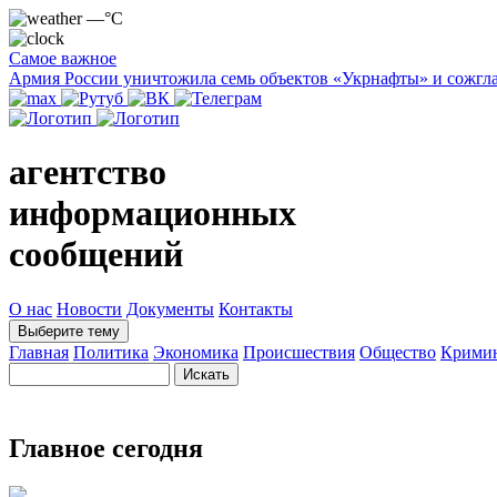
—°C
Самое важное
Армия России уничтожила семь объектов «Укрнафты» и сожгла
агентство
информационных
сообщений
О нас
Новости
Документы
Контакты
Выберите тему
Главная
Политика
Экономика
Происшествия
Общество
Крими
Главное сегодня