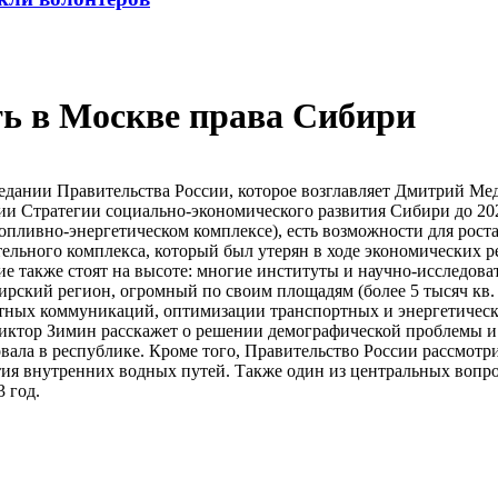
ть в Москве права Сибири
едании Правительства России, которое возглавляет Дмитрий Мед
ции Стратегии социально-экономического развития Сибири до 2
пливно-энергетическом комплексе), есть возможности для роста 
ельного комплекса, который был утерян в ходе экономических 
ие также стоят на высоте: многие институты и научно-исследо
рский регион, огромный по своим площадям (более 5 тысяч кв. 
тных коммуникаций, оптимизации транспортных и энергетически
 Виктор Зимин расскажет о решении демографической проблемы 
овала в республике. Кроме того, Правительство России рассмот
ия внутренних водных путей. Также один из центральных вопро
 год.