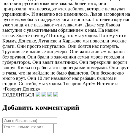
поставил русский язык вне закона. Более того, они
пригрозили, что пересадят «тех дебилов, которые не выучат
украинский». И внезапно все изменилось. Львов заговорил на
русском, якобы в поддержку юга и востока. По телевизору нас
уже три дня не называют «титушками». Даже мер Львова
выступил с уважительным обращением к нам. На нашем
языке. Знаете почему? Потому, что мы уходим. Потому что в
Крыму, Донецке, Луганске и Харькове мы повесили русские
флаги. Они просто испугались. Они боятся нас потерять.
Трусливые и лживые лицемеры. Они жгли живьем пацанов
без оружия. Они брали в заложники семьи мэров городов и
губернаторов. Они валят памятники. Они перекрыли дороги
вокруг Киева и грабят авто с донецкими номерами. Они врут
в глаза, что на майдане не было фашистов. Они бесконечно
много врут. Они 10 лет называют нас рабами, быдлом и
стадом. Спасибо, мы уходим. Товарищ Артём Источник:
«Говорит Донецк»
ПОДЕЛИТЬСЯ
Добавить комментарий