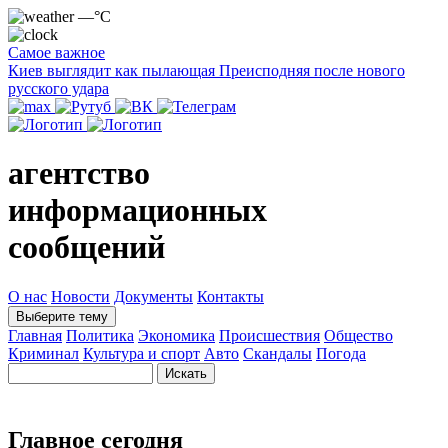
—°C
Самое важное
Киев выглядит как пылающая Преисподняя после нового
русского удара
агентство
информационных
сообщений
О нас
Новости
Документы
Контакты
Выберите тему
Главная
Политика
Экономика
Происшествия
Общество
Криминал
Культура и спорт
Авто
Скандалы
Погода
Главное сегодня