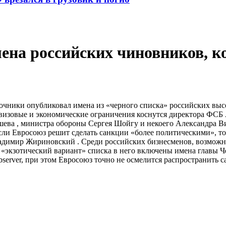
на российских чиновников, ко
точники опубликовал имена из «черного списка» российских вы
 визовые и экономические ограничения коснутся директора ФСБ
ушева , министра обороны Сергея Шойгу и некоего Александра В
сли Евросоюз решит сделать санкции «более политическими», т
димир Жириновский . Среди российских бизнесменов, возможно
«экзотический вариант» списка в него включены имена главы Ч
erver, при этом Евросоюз точно не осмелится распространить 