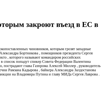
торым закроют въезд в ЕС в
сокопоставленных чиновников, которым грозят западные
 Александра Бортникова , помощников президента Сергея
икто , которого называют командиром российских
о в список попадут спикер Совета Федерации Валентина
, пострадают глава Газпрома Алексей Миллер , руководитель
ечни Рамзана Кадырова , байкера Александра Залдостанова
санкции на Владимира Путина и главу МИДа Сергея Лаврова .