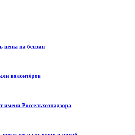
ь цены на бензин
кли волонтёров
 имени Россельхознадзора
 врезался в грузовик и погиб