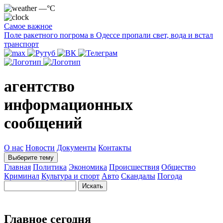
—°C
Самое важное
Поле ракетного погрома в Одессе пропали свет, вода и встал
транспорт
агентство
информационных
сообщений
О нас
Новости
Документы
Контакты
Выберите тему
Главная
Политика
Экономика
Происшествия
Общество
Криминал
Культура и спорт
Авто
Скандалы
Погода
Главное сегодня