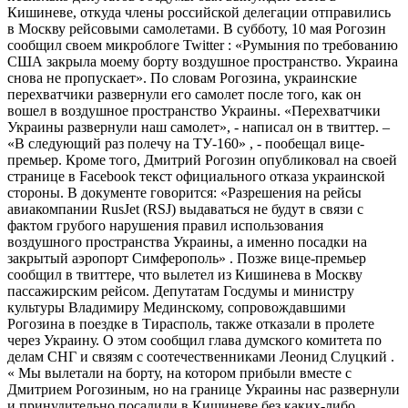
Кишиневе, откуда члены российской делегации отправились
в Москву рейсовыми самолетами. В субботу, 10 мая Рогозин
сообщил своем микроблоге Twitter : «Румыния по требованию
США закрыла моему борту воздушное пространство. Украина
снова не пропускает». По словам Рогозина, украинские
перехватчики развернули его самолет после того, как он
вошел в воздушное пространство Украины. «Перехватчики
Украины развернули наш самолет», - написал он в твиттер. –
«В следующий раз полечу на ТУ-160» , - пообещал вице-
премьер. Кроме того, Дмитрий Рогозин опубликовал на своей
странице в Facebook текст официального отказа украинской
стороны. В документе говорится: «Разрешения на рейсы
авиакомпании RusJet (RSJ) выдаваться не будут в связи с
фактом грубого нарушения правил использования
воздушного пространства Украины, а именно посадки на
закрытый аэропорт Симферополь» . Позже вице-премьер
сообщил в твиттере, что вылетел из Кишинева в Москву
пассажирским рейсом. Депутатам Госдумы и министру
культуры Владимиру Мединскому, сопровождавшими
Рогозина в поездке в Тирасполь, также отказали в пролете
через Украину. О этом сообщил глава думского комитета по
делам СНГ и связям с соотечественниками Леонид Слуцкий .
« Мы вылетали на борту, на котором прибыли вместе с
Дмитрием Рогозиным, но на границе Украины нас развернули
и принудительно посадили в Кишиневе без каких-либо