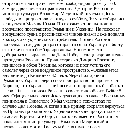
отправиться на стратегическом бомбардировщике Ту-160.
Зампред российского правительства Дмитрий Рогозин и
министр культуры Владимир Мединский отмечали День
Победы в Приднестровье, откуда в субботу, 10 мая собирались
вернуться в Москву 10 мая. Но их самолет не пустили в
воздушное пространство Румынии и Украины. На перехват
воздушного судна с российскими чиновниками даже подняли
в воздух два украинских истребителя. В ответ Рогозин
пообещал в следующий раз отправиться на Украину на борту
стратегического бомбардировщика. Напомним, что
добираться в Тирасполь на День Победы спецпредставителю
президента России по Приднестровью Дмирию Рогозину
пришлось в обход Украины, которая не пропустила его
самолет через свое воздушное пространство. «Оказывается,
нам лететь до Кишинева 4,5 часа. Через Болгарию и
Румынию. Украина через свое пространство не пропускает.
Хорошо, что Украина — не Россия, а то пришлось бы облетать
часов 20» , — написал Рогозин в своем микроблоге Twitter 8
мая. Официальная российская делегация во главе с Рогозиным
принимала в Тирасполе 9 Мая участие в торжествах по
случаю Дня Победы. А когда вице пример собрался вернуться
из Приднестровья домой, Украина вновь не пропустила его
самолет. В результате борт, на котором вместе с Рогозиным
находился министр культуры Владимир Мединский и
несколько депутатов Госдумы был вынужден сесть в