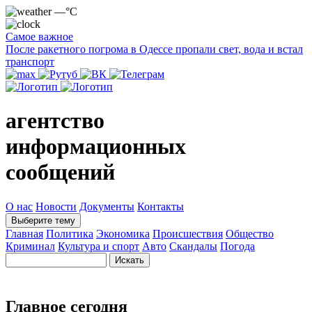
—°C
Самое важное
После ракетного погрома в Одессе пропали свет, вода и встал
транспорт
агентство
информационных
сообщений
О нас
Новости
Документы
Контакты
Выберите тему
Главная
Политика
Экономика
Происшествия
Общество
Криминал
Культура и спорт
Авто
Скандалы
Погода
Главное сегодня