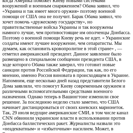
когда Америка поможет Киеву новыми системами
вооружений и военным снаряжением? Обама заявил, что
«Украина и так имеет много оружия» поэтому военной
помощи от США она не получит. Барак Обама заявил, что
хочет помочь «дружескому государству», но
правительственные войска Украины и так вооружены
намного лучше, чем противостоящие им ополченцы Донбасса.
Поэтому о военной помощи Киеву речь не идет. « Украинские
солдаты имеют лучшее вооружение, чем сепаратисты. Мы
думаем, как остановить кровопролитие в этой стране» , —
отметил американский президент. Данное заявление было
размещено в специальном сообщении президента США, в
ходе которого Обама также заверил, что готовит новые
санкции против Российской Федерации, так как, по его
мнению, именно Россия виновата в происходящем в Украине.
Напомним, еще несколько дней назад представители Белого
Дома заявляли, что помогут Киеву современным оружием и
различными вспомогательными средствами военного
назначения. Однако теперь в Вашингтоне изменили свое
решение. За последнюю неделю стало заметно, что США
начинает дистанцироваться от своих киевских марионеток.
Так, 29 июля ведущие американские СМИ, в том числе канал
CNN обвинили украинские власти в использовании против
Донбасса баллистических ракет. Журналисты назвали это
«неадекватным» и «избыточным» насилием. Может, в