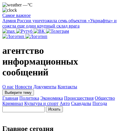
—°C
Самое важное
Армия России уничтожила семь объектов «Укрнафты» и
сожгла еще один крупный склад врага
агентство
информационных
сообщений
О нас
Новости
Документы
Контакты
Выберите тему
Главная
Политика
Экономика
Происшествия
Общество
Криминал
Культура и спорт
Авто
Скандалы
Погода
Главное сегодня