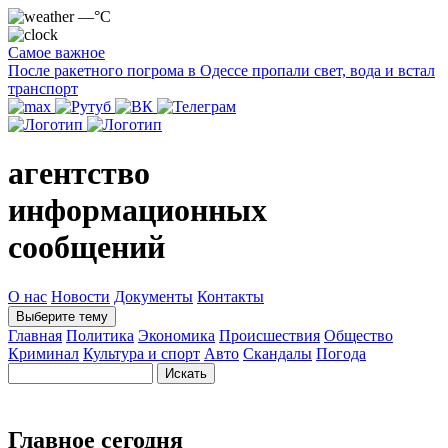
—°C
Самое важное
После ракетного погрома в Одессе пропали свет, вода и встал
транспорт
агентство
информационных
сообщений
О нас
Новости
Документы
Контакты
Выберите тему
Главная
Политика
Экономика
Происшествия
Общество
Криминал
Культура и спорт
Авто
Скандалы
Погода
Главное сегодня