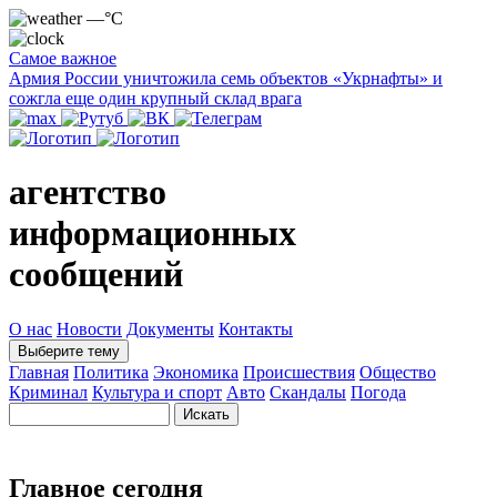
—°C
Самое важное
Армия России уничтожила семь объектов «Укрнафты» и
сожгла еще один крупный склад врага
агентство
информационных
сообщений
О нас
Новости
Документы
Контакты
Выберите тему
Главная
Политика
Экономика
Происшествия
Общество
Криминал
Культура и спорт
Авто
Скандалы
Погода
Главное сегодня