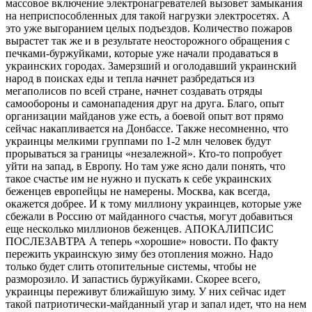
массовое включение электронагревателей вызовет замыкания
на неприспособленных для такой нагрузки электросетях. А
это уже выгоранием целых подъездов. Количество пожаров
вырастет так же и в результате неосторожного обращения с
печками-буржуйками, которые уже начали продаваться в
украинских городах. Замерзший и оголодавший украинский
народ в поисках еды и тепла начнет разбредаться из
мегаполисов по всей стране, начнет создавать отряды
самообороны и самонападения друг на друга. Благо, опыт
организации майданов уже есть, а боевой опыт вот прямо
сейчас накапливается на Донбассе. Также несомненно, что
украинцы мелкими группами по 1-2 млн человек будут
прорываться за границы «незалежной». Кто-то попробует
уйти на запад, в Европу. Но там уже ясно дали понять, что
такое счастье им не нужно и пускать к себе украинских
беженцев европейцы не намерены. Москва, как всегда,
окажется добрее. И к тому миллиону украинцев, которые уже
сбежали в Россию от майданного счастья, могут добавиться
еще несколько миллионов беженцев. АПОКАЛИПСИС
ПОСЛЕЗАВТРА А теперь «хорошие» новости. По факту
пережить украинскую зиму без отопления можно. Надо
только будет слить отопительные системы, чтобы не
разморозило. И запастись буржуйками. Скорее всего,
украинцы переживут ближайшую зиму. У них сейчас идет
такой патриотически-майданный угар и запал идет, что на нем