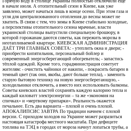
Горячую воду в столице Украины полностью отключили еще
в начале июля. А отопительный сезон в Киеве, как уже
заявлено, может начаться лишь в конце осени. При этом газа и
угля для централизованного отопления до весны может не
хватить. В связи с тем, что зимы в Киеве стабильно холодные,
а перспективы отопительного сезона мрачные, власти
украинской столицы выпустили специальную брошюру, в
которой горожанам даются советы, как пережить морозы в
неотапливаемой квартире. КИЕВСКАЯ АДМИНИСТРАЦИЯ
ДАЁТ ТРИ ГЛАВНЫХ СОВЕТА: - утеплить окна и двери; -
приобрести кипятильник, персональный бойлер и
современный энергосберегающий обогреватель; - запастись
тёплой одеждой. Кроме того, горадминистрация советует
жителям: - очистить чайники от накипи, - покрасить батареи в
темный цвет (так они, якобы, дают больше тепла), - заменить
старую бытовую технику на новую энергосберегающую, -
холодильники отключить, а вместо них использовать балконы.
Советы киевских властей сохранять каждую калорию тепла и
каждый киловатт электроэнергии – та же «экономия на
спичках» и «мертвому припарки». Реальность окажется
печальнее. Есть два варианта – плохой и очень плохой.
АПОКАЛИПСИС ЗАВТРА По традиции начнем с плохой
версии. С приходом холодов на Украине может разразиться
настоящая катастрофа местного масштаба. При дефиците
топлива на ТЭЦ в городах от мороза начнут лопаться трубы, а