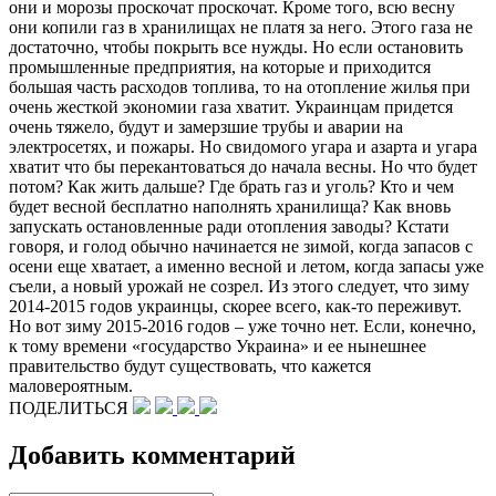
они и морозы проскочат проскочат. Кроме того, всю весну
они копили газ в хранилищах не платя за него. Этого газа не
достаточно, чтобы покрыть все нужды. Но если остановить
промышленные предприятия, на которые и приходится
большая часть расходов топлива, то на отопление жилья при
очень жесткой экономии газа хватит. Украинцам придется
очень тяжело, будут и замерзшие трубы и аварии на
электросетях, и пожары. Но свидомого угара и азарта и угара
хватит что бы перекантоваться до начала весны. Но что будет
потом? Как жить дальше? Где брать газ и уголь? Кто и чем
будет весной бесплатно наполнять хранилища? Как вновь
запускать остановленные ради отопления заводы? Кстати
говоря, и голод обычно начинается не зимой, когда запасов с
осени еще хватает, а именно весной и летом, когда запасы уже
съели, а новый урожай не созрел. Из этого следует, что зиму
2014-2015 годов украинцы, скорее всего, как-то переживут.
Но вот зиму 2015-2016 годов – уже точно нет. Если, конечно,
к тому времени «государство Украина» и ее нынешнее
правительство будут существовать, что кажется
маловероятным.
ПОДЕЛИТЬСЯ
Добавить комментарий