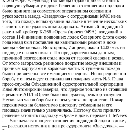
К-266 «Орел». Руководство завода отдало приказ затопить
горящую субмарину в доке. Решение о затоплении подлодки
было принято на совместном оперативном совещании
руководства завода «Звездочка» с сотрудниками МЧС из-за
того, что пожар, вспыхнувший на лодке в течение нескольких
часов так и не удалось ликвидировать. Атомный подводный
ракетный крейсер К-266 «Орел» (проект 949А), входящий в
состав 11-й дивизии подводных лодок Северного флота около
года назад был поставлен на капитальный ремонт в доке
завода «Звездочка». Во вторник, 7 апреля, около 14.00 мск на
подлодке начался пожар . По предварительным данным,
причиной возгорания стала искра от газовой сварки и резки.
От этого загорелось резиновое покрытие между внешним и
прочным корпусами в кормовой части. К тушению пожара
были привлечены все имеющиеся средства. Непосредственно
борьбу с огнем ведет специальная пожарная часть №3. Глава
пресс-службы Объединенной судостроительной корпорации
Илья Житомирский заверил, что ядерное топливо из стоявшей
в ремонте АПЛ «Орел» было выгружено, реактор заглушен .
Несколько часов борьбы с огнем успеха не принесли. Пожар
перекинулся на балластную цистерну субмарины и его
площадь значительно увеличилась. Поэтому было принято
решение затопить подлодку «Орел» в доке, передает LifeNews
. —Уже начался процесс затопления подводной лодки в доке ,
— рассказал источник в центре судоремонта «Звездочка». —