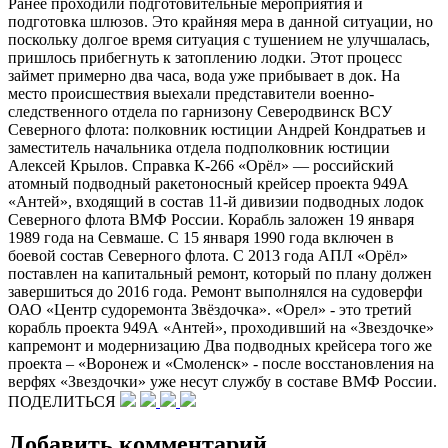
Ранее проходили подготовительные мероприятия и
подготовка шлюзов. Это крайняя мера в данной ситуации, но
поскольку долгое время ситуация с тушением не улучшалась,
пришлось прибегнуть к затоплению лодки. Этот процесс
займет примерно два часа, вода уже прибывает в док. На
место происшествия выехали представители военно-
следственного отдела по гарнизону Северодвинск ВСУ
Северного флота: полковник юстиции Андрей Кондратьев и
заместитель начальника отдела подполковник юстиции
Алексей Крылов. Справка К-266 «Орёл» — российский
атомный подводный ракетоносный крейсер проекта 949А
«Антей», входящий в состав 11-й дивизии подводных лодок
Северного флота ВМФ России. Корабль заложен 19 января
1989 года на Севмаше. С 15 января 1990 года включен в
боевой состав Северного флота. С 2013 года АПЛ «Орёл»
поставлен на капитальный ремонт, который по плану должен
завершиться до 2016 года. Ремонт выполнялся на судоверфи
ОАО «Центр судоремонта Звёздочка». «Орел» - это третий
корабль проекта 949А «Антей», проходивший на «Звездочке»
капремонт и модернизацию Два подводных крейсера того же
проекта – «Воронеж и «Смоленск» - после восстановления на
верфях «Звездочки» уже несут службу в составе ВМФ России.
ПОДЕЛИТЬСЯ
Добавить комментарий