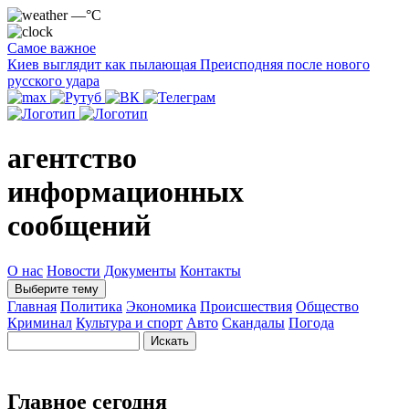
—°C
Самое важное
Киев выглядит как пылающая Преисподняя после нового
русского удара
агентство
информационных
сообщений
О нас
Новости
Документы
Контакты
Выберите тему
Главная
Политика
Экономика
Происшествия
Общество
Криминал
Культура и спорт
Авто
Скандалы
Погода
Главное сегодня