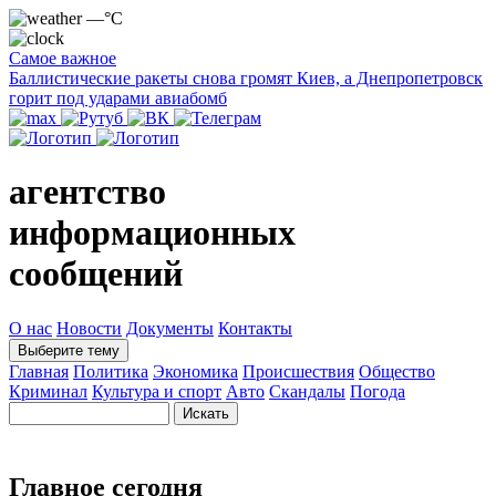
—°C
Самое важное
Баллистические ракеты снова громят Киев, а Днепропетровск
горит под ударами авиабомб
агентство
информационных
сообщений
О нас
Новости
Документы
Контакты
Выберите тему
Главная
Политика
Экономика
Происшествия
Общество
Криминал
Культура и спорт
Авто
Скандалы
Погода
Главное сегодня