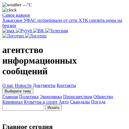
—°C
Самое важное
Хакасское УФАС потребовало от сети ХТК снизить цены на
бензин
агентство
информационных
сообщений
О нас
Новости
Документы
Контакты
Выберите тему
Главная
Политика
Экономика
Происшествия
Общество
Криминал
Культура и спорт
Авто
Скандалы
Погода
Главное сегодня