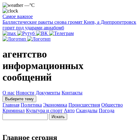
—°C
Самое важное
Баллистические ракеты снова громят Киев, а Днепропетровск
горит под ударами авиабомб
агентство
информационных
сообщений
О нас
Новости
Документы
Контакты
Выберите тему
Главная
Политика
Экономика
Происшествия
Общество
Криминал
Культура и спорт
Авто
Скандалы
Погода
Главное сегодня