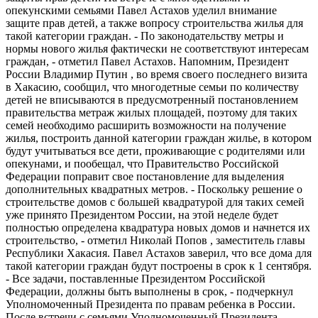
опекунскими семьями Павел Астахов уделил внимание
защите прав детей, а также вопросу строительства жилья для
такой категории граждан. - По законодательству метры и
нормы нового жилья фактически не соответствуют интересам
граждан, - отметил Павел Астахов. Напомним, Президент
России Владимир Путин , во время своего последнего визита
в Хакасию, сообщил, что многодетные семьи по количеству
детей не вписываются в предусмотренный постановлением
правительства метраж жилых площадей, поэтому для таких
семей необходимо расширить возможности на получение
жилья, построить данной категории граждан жилье, в котором
будут учитываться все дети, проживающие с родителями или
опекунами, и пообещал, что Правительство Российской
Федерации поправит свое постановление для выделения
дополнительных квадратных метров. - Поскольку решение о
строительстве домов с большей квадратурой для таких семей
уже принято Президентом России, на этой неделе будет
полностью определена квадратура новых домов и начнется их
строительство, - отметил Николай Попов , заместитель главы
Республики Хакасия. Павел Астахов заверил, что все дома для
такой категории граждан будут построены в срок к 1 сентября.
- Все задачи, поставленные Президентом Российской
Федерации, должны быть выполнены в срок, - подчеркнул
Уполномоченный Президента по правам ребенка в России.
После встречи с семьями Уполномоченный Президента