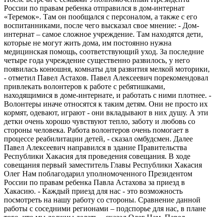
России по правам ребенка отправился в дом-интернат
«Теремок». Там он пообщался с персоналом, а также с его
воспитанниками, после чего высказал свое мнение: - Дом-
интернат – самое сложное учреждение. Там находятся дети,
которые не могут жить дома, им постоянно нужна
медицинская помощь, соответствующий уход. За последние
четыре года учреждение существенно развилось, у него
появилась конюшня, комнаты для развития мелкой моторики,
- отметил Павел Астахов. Павел Алексеевич порекомендовал
привлекать волонтеров к работе с ребятишками,
находящимися в доме-интернате, и работать с ними плотнее. -
Волонтеры иначе относятся к таким детям. Они не просто их
кормят, одевают, играют - они вкладывают в них душу. А эти
детки очень хорошо чувствуют тепло, заботу и любовь со
стороны человека. Работа волонтеров очень помогает в
процессе реабилитации детей, - сказал омбудсмен. Далее
Павел Алексеевич направился в здание Правительства
Республики Хакасия для проведения совещания. В ходе
совещания первый заместитель Главы Республики Хакасия
Олег Нам поблагодарил уполномоченного Президентом
России по правам ребенка Павла Астахова за приезд в
Хакасию. - Каждый приезд для нас - это возможность
посмотреть на нашу работу со стороны. Сравнение данной
работы с соседними регионами – подспорье для нас, в плане