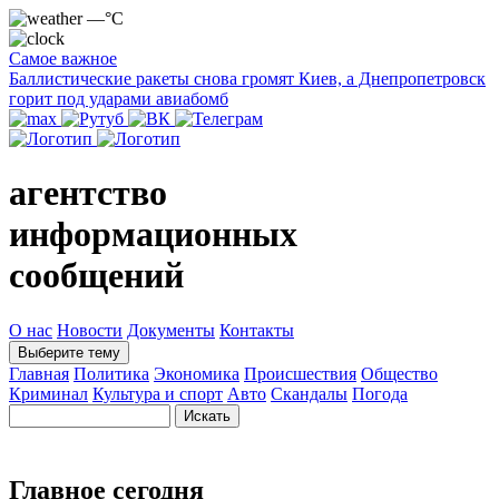
—°C
Самое важное
Баллистические ракеты снова громят Киев, а Днепропетровск
горит под ударами авиабомб
агентство
информационных
сообщений
О нас
Новости
Документы
Контакты
Выберите тему
Главная
Политика
Экономика
Происшествия
Общество
Криминал
Культура и спорт
Авто
Скандалы
Погода
Главное сегодня