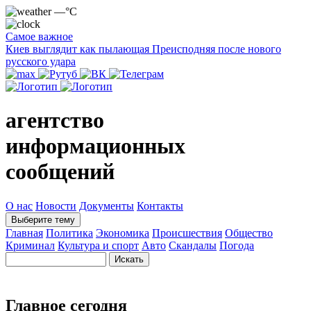
—°C
Самое важное
Киев выглядит как пылающая Преисподняя после нового
русского удара
агентство
информационных
сообщений
О нас
Новости
Документы
Контакты
Выберите тему
Главная
Политика
Экономика
Происшествия
Общество
Криминал
Культура и спорт
Авто
Скандалы
Погода
Главное сегодня