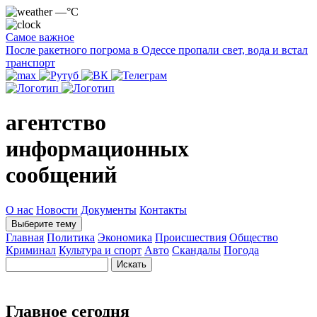
—°C
Самое важное
После ракетного погрома в Одессе пропали свет, вода и встал
транспорт
агентство
информационных
сообщений
О нас
Новости
Документы
Контакты
Выберите тему
Главная
Политика
Экономика
Происшествия
Общество
Криминал
Культура и спорт
Авто
Скандалы
Погода
Главное сегодня