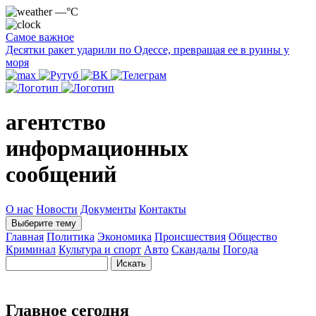
—°C
Самое важное
Десятки ракет ударили по Одессе, превращая ее в руины у
моря
агентство
информационных
сообщений
О нас
Новости
Документы
Контакты
Выберите тему
Главная
Политика
Экономика
Происшествия
Общество
Криминал
Культура и спорт
Авто
Скандалы
Погода
Главное сегодня