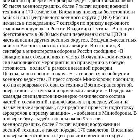
внезапной проверки. В проверке будут задействованы около
95 тысяч военнослужащих, более 7 тысяч единиц военной
техники и 170 самолетов. Внезапная проверка боеготовности
войск и сил Центрального военного округа (ЦВО) России
началась в понедельник, 7 сентября по приказу верховного
главнокомандующего России Владимира Путина . В полную
боеготовность в 09.30 мск были переведены силы ЦВО и
часть авиации других военных округов, Воздушно-десантных
войск и Военно-транспортной авиации. Во вторник, 8
сентября в министерства обороны Россbи сообщили: «В
авиационных соединениях и частях Воздушно-космических
сил выполняются мероприятия по приведению в боевую
готовность "полная" в рамках внезапной проверки
Центрального военного округа» , - говорится в сообщении
военного ведомства. В пресс-службе Минобороны пояснили,
что на аэродромах готовится техника Военно-транспортной,
оперативно-тактической и армейской авиации. « Передовые
команды специалистов инженерно-технического состава
частей и соединений, привлекаемых к проверке, убыли на
назначенные аэродромы, где предстоит провести подготовку
аэродромов к приему авиации» , - добавили в Минобороны. В
проверке будут задействованы около 95 тысяч
военнослужащих, более 7 тысяч единиц вооружения и
военной техники, а также порядка 170 самолетов. Внезапная
проверка боеготовности Центрального военного округа