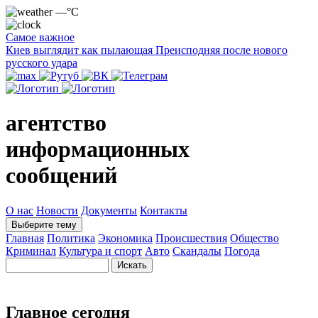
—°C
Самое важное
Киев выглядит как пылающая Преисподняя после нового
русского удара
агентство
информационных
сообщений
О нас
Новости
Документы
Контакты
Выберите тему
Главная
Политика
Экономика
Происшествия
Общество
Криминал
Культура и спорт
Авто
Скандалы
Погода
Главное сегодня