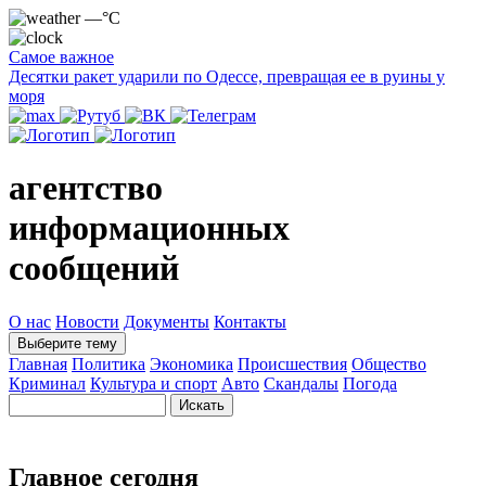
—°C
Самое важное
Десятки ракет ударили по Одессе, превращая ее в руины у
моря
агентство
информационных
сообщений
О нас
Новости
Документы
Контакты
Выберите тему
Главная
Политика
Экономика
Происшествия
Общество
Криминал
Культура и спорт
Авто
Скандалы
Погода
Главное сегодня