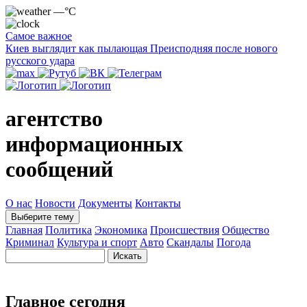
—°C
Самое важное
Киев выглядит как пылающая Преисподняя после нового
русского удара
агентство
информационных
сообщений
О нас
Новости
Документы
Контакты
Выберите тему
Главная
Политика
Экономика
Происшествия
Общество
Криминал
Культура и спорт
Авто
Скандалы
Погода
Главное сегодня