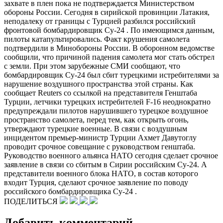
захвате в плен пока не подтверждается Министерством
обороны России. Сегодня в сирийской провинции Латакия,
неподалеку от границы с Турцией разбился российский
фронтовой бомбардировщик Су-24 . По имеющимся данным,
пилоты катапультировались. Факт крушения самолета
подтвердили в Минобороны России. В оборонном ведомстве
сообщили, что причиной падения самолета мог стать обстрел
с земли. При этом зарубежные СМИ сообщают, что
бомбардировщик Су-24 был сбит турецкими истребителями за
нарушение воздушного пространства этой страны. Как
сообщает Reuters со ссылкой на представителя Генштаба
Турции, летчики турецких истребителей F-16 неоднократно
предупреждали пилотов нарушившего турецкое воздушное
пространство самолета, перед тем, как открыть огонь,
утверждают турецкие военные. В связи с воздушным
инцидентом премьер-министр Турции Ахмет Давутоглу
проводит срочное совещание с руководством генштаба.
Руководство военного альянса НАТО сегодня сделает срочное
заявление в связи со сбитым в Сирии российским Су-24. А
представители военного блока НАТО, в состав которого
входит Турция, сделают срочное заявление по поводу
российского бомбардировщика Су-24 .
ПОДЕЛИТЬСЯ
Добавить комментарий