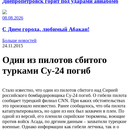
Днепропетровск горит под ударами авиабомб
08.08.2026
С Днем города, любимый Абакан!
Больше новостей
24.11.2015
Один из пилотов сбитого
турками Су-24 погиб
Стало известно, что один из пилотов сбитого над Сирией
российского бомбардировщика Су-24 погиб. О гибели пилота
сообщает турецкий филиал CNN. При каких обстоятельствах
это произошло неизвестно. Ранее сообщалось, что оба пилота
катапультировались, но один из них был захвачен в плен. По
одной из версий, его пленили сирийские тюркмены, воющие
против войск Асада, по дргиим данным – захватили турецкие
военные. Однако информации как гибели летчика, так и о