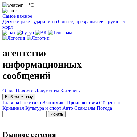
—°C
Самое важное
Десятки ракет ударили по Одессе, превращая ее в руины у
моря
агентство
информационных
сообщений
О нас
Новости
Документы
Контакты
Выберите тему
Главная
Политика
Экономика
Происшествия
Общество
Криминал
Культура и спорт
Авто
Скандалы
Погода
Главное сегодня