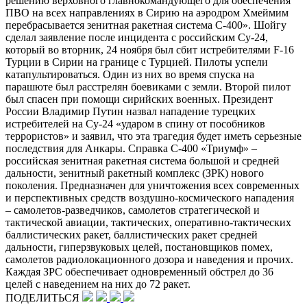
решению верховного главнокомандующего для обеспечения
ПВО на всех направлениях в Сирию на аэродром Хмеймим
перебрасывается зенитная ракетная система С-400». Шойгу
сделал заявление после инцидента с российским Су-24,
который во вторник, 24 ноября был сбит истребителями F-16
Турции в Сирии на границе с Турцией. Пилоты успели
катапультироваться. Один из них во время спуска на
парашюте был расстрелян боевиками с земли. Второй пилот
был спасен при помощи сирийских военных. Президент
России Владимир Путин назвал нападение турецких
истребителей на Су-24 «ударом в спину от пособников
террористов» и заявил, что эта трагедия будет иметь серьезные
последствия для Анкары. Справка С-400 «Триумф» –
российская зенитная ракетная система большой и средней
дальности, зенитный ракетный комплекс (ЗРК) нового
поколения. Предназначен для уничтожения всех современных
и перспективных средств воздушно-космического нападения
– самолетов-разведчиков, самолетов стратегической и
тактической авиации, тактических, оперативно-тактических
баллистических ракет, баллистических ракет средней
дальности, гиперзвуковых целей, постановщиков помех,
самолетов радиолокационного дозора и наведения и прочих.
Каждая ЗРС обеспечивает одновременный обстрел до 36
целей с наведением на них до 72 ракет.
ПОДЕЛИТЬСЯ