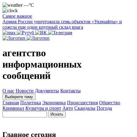
—°C
Самое важное
Армия России уничтожила семь объектов «Укрнафты» и
сожгла еще один крупный склад врага
агентство
информационных
сообщений
О нас
Новости
Документы
Контакты
Выберите тему
Главная
Политика
Экономика
Происшествия
Общество
Криминал
Культура и спорт
Авто
Скандалы
Погода
Главное сегодня