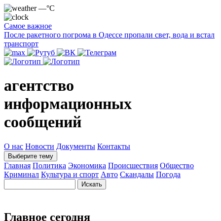
—°C
Самое важное
После ракетного погрома в Одессе пропали свет, вода и встал
транспорт
агентство
информационных
сообщений
О нас
Новости
Документы
Контакты
Выберите тему
Главная
Политика
Экономика
Происшествия
Общество
Криминал
Культура и спорт
Авто
Скандалы
Погода
Главное сегодня