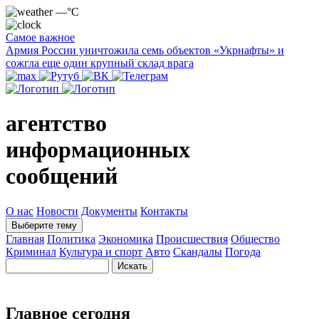
—°C
Самое важное
Армия России уничтожила семь объектов «Укрнафты» и
сожгла еще один крупный склад врага
агентство
информационных
сообщений
О нас
Новости
Документы
Контакты
Выберите тему
Главная
Политика
Экономика
Происшествия
Общество
Криминал
Культура и спорт
Авто
Скандалы
Погода
Главное сегодня