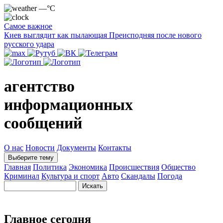
—°C
Самое важное
Киев выглядит как пылающая Преисподняя после нового
русского удара
агентство
информационных
сообщений
О нас
Новости
Документы
Контакты
Выберите тему
Главная
Политика
Экономика
Происшествия
Общество
Криминал
Культура и спорт
Авто
Скандалы
Погода
Главное сегодня