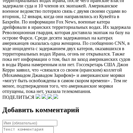
территориальных водах Ирана, после чего иранские власти
задержали суда и 10 членов их экипажей. Американское
военное ведомство потеряло связь с двумя своими судами во
вторник, 12 января, когда они направлялись из Кувейта в
Бахрейн. По информации Fox News, военные катера
дрейфовали в иранских территориальных водах. Их задержала
Революционная гвардия, которая доставила экипаж на базу на
острове Фарси. Среди десяти задержанных на катерах
американцев оказалась одна женщина. По сообщению CNN, в
ходе инцидента с задержанием двух катеров, оказавшихся в
территориальных водах Ирана, огонь не открывался. Также
пока нет информации о том, был ли заход американских судов
в воды Ирана намеренным или нет. Госсекретарь США Джон
Керри заявил, что «связался со своим (иранским) коллегой
(Мохаммадом Джавадом Зарифом)» и американские моряки
«могут быть освобождены в самом скором времени» . Тем не
менее, подтверждения того, что американские моряки
отпущены, пока нет, указала телекомпания.
ПОДЕЛИТЬСЯ
Добавить комментарий