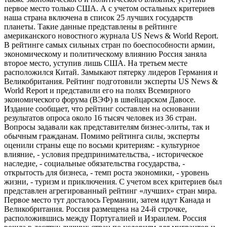
первое место только США. А с учетом остальных критериев
наша страна включена в список 25 лучших государств
планеты. Такие данные представлены в рейтинге
американского новостного журнала US News & World Report.
В рейтинге самых сильных стран по боеспособности армии,
экономическому и политическому влиянию Россия заняла
второе место, уступив лишь США. На третьем месте
расположился Китай. Замыкают пятерку лидеров Германия и
Великобритания. Рейтинг подготовили эксперты US News &
World Report и представили его на полях Всемирного
экономического форума (ВЭФ) в швейцарском Давосе.
Издание сообщает, что рейтинг составлен на основании
результатов опроса около 16 тысяч человек из 36 стран.
Вопросы задавали как представителям бизнес-элиты, так и
обычным гражданам. Помимо рейтинга силы, эксперты
оценили страны еще по восьми критериям: - культурное
влияние, - условия предпринимательства, - историческое
наследие, - социальные обязательства государства, -
открытость для бизнеса, - темп роста экономики, - уровень
жизни, - туризм и приключения. С учетом всех критериев был
представлен агрегированный рейтинг «лучших» стран мира.
Первое место тут досталось Германии, затем идут Канада и
Великобритания. Россия размещена на 24-й строчке,
расположившись между Португалией и Израилем. Россия