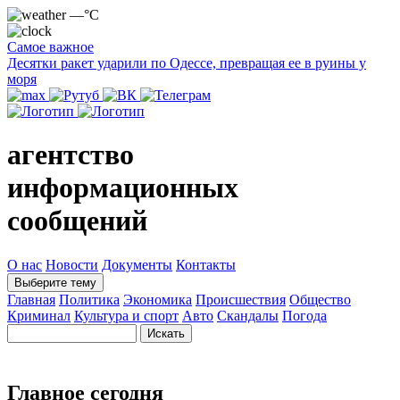
—°C
Самое важное
Десятки ракет ударили по Одессе, превращая ее в руины у
моря
агентство
информационных
сообщений
О нас
Новости
Документы
Контакты
Выберите тему
Главная
Политика
Экономика
Происшествия
Общество
Криминал
Культура и спорт
Авто
Скандалы
Погода
Главное сегодня