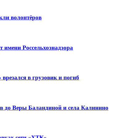
кли волонтёров
 имени Россельхознадзора
 врезался в грузовик и погиб
в до Веры Баландиной и села Калинино
авках сети «ХТК»