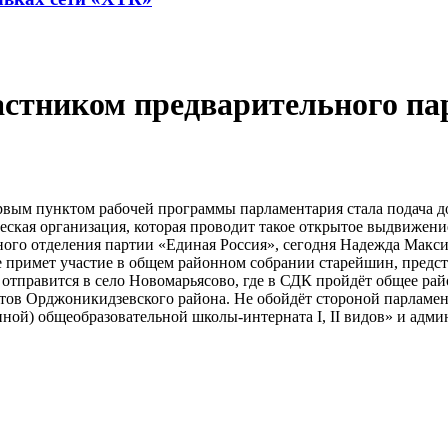
стником предварительного па
ым пунктом рабочей программы парламентария стала подача до
ская организация, которая проводит такое открытое выдвижение
ого отделения партии «Единая Россия», сегодня Надежда Макси
де примет участие в общем районном собрании старейшин, предс
отправится в село Новомарьясово, где в СДК пройдёт общее рай
етов Орджоникидзевского района. Не обойдёт стороной парламе
нной) общеобразовательной школы-интерната I, II видов» и адм