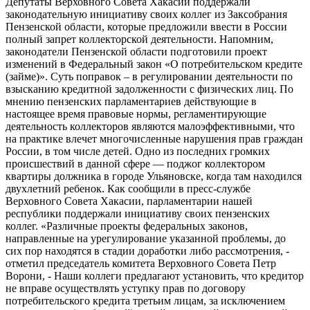
Депутаты Верховного Совета Хакасии поддержали
законодательную инициативу своих коллег из Заксобрания
Пензенской области, которые предложили ввести в России
полный запрет коллекторской деятельности. Напомним,
законодатели Пензенской области подготовили проект
изменений в Федеральный закон «О потребительском кредите
(займе)». Суть поправок – в регулировании деятельности по
взысканию кредитной задолженности с физических лиц. По
мнению пензенских парламентариев действующие в
настоящее время правовые нормы, регламентирующие
деятельность коллекторов являются малоэффективными, что
на практике влечет многочисленные нарушения прав граждан
России, в том числе детей. Одно из последних громких
происшествий в данной сфере — поджог коллектором
квартиры должника в городе Ульяновске, когда там находился
двухлетний ребенок. Как сообщили в пресс-службе
Верховного Совета Хакасии, парламентарии нашей
республики поддержали инициативу своих пензенских
коллег. «Различные проекты федеральных законов,
направленные на урегулирование указанной проблемы, до
сих пор находятся в стадии доработки либо рассмотрения, -
отметил председатель комитета Верховного Совета Петр
Ворони, - Наши коллеги предлагают установить, что кредитор
не вправе осуществлять уступку прав по договору
потребительского кредита третьим лицам, за исключением