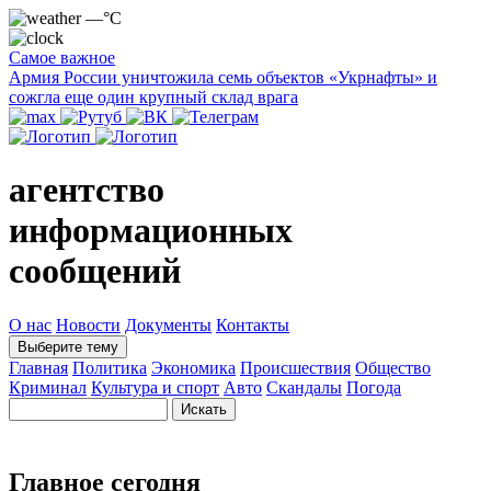
—°C
Самое важное
Армия России уничтожила семь объектов «Укрнафты» и
сожгла еще один крупный склад врага
агентство
информационных
сообщений
О нас
Новости
Документы
Контакты
Выберите тему
Главная
Политика
Экономика
Происшествия
Общество
Криминал
Культура и спорт
Авто
Скандалы
Погода
Главное сегодня