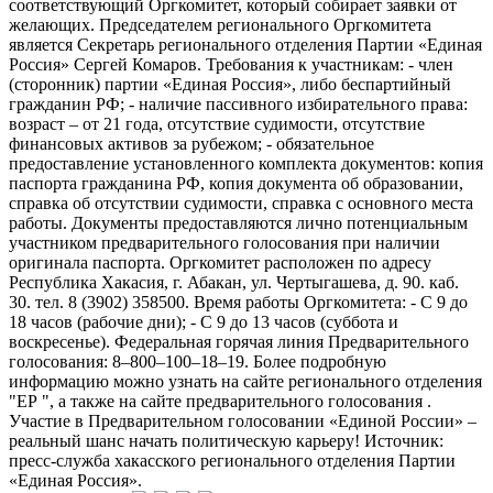
соответствующий Оргкомитет, который собирает заявки от
желающих. Председателем регионального Оргкомитета
является Секретарь регионального отделения Партии «Единая
Россия» Сергей Комаров. Требования к участникам: - член
(сторонник) партии «Единая Россия», либо беспартийный
гражданин РФ; - наличие пассивного избирательного права:
возраст – от 21 года, отсутствие судимости, отсутствие
финансовых активов за рубежом; - обязательное
предоставление установленного комплекта документов: копия
паспорта гражданина РФ, копия документа об образовании,
справка об отсутствии судимости, справка с основного места
работы. Документы предоставляются лично потенциальным
участником предварительного голосования при наличии
оригинала паспорта. Оргкомитет расположен по адресу
Республика Хакасия, г. Абакан, ул. Чертыгашева, д. 90. каб.
30. тел. 8 (3902) 358500. Время работы Оргкомитета: - С 9 до
18 часов (рабочие дни); - С 9 до 13 часов (суббота и
воскресенье). Федеральная горячая линия Предварительного
голосования: 8–800–100–18–19. Более подробную
информацию можно узнать на сайте регионального отделения
"ЕР ", а также на сайте предварительного голосования .
Участие в Предварительном голосовании «Единой России» –
реальный шанс начать политическую карьеру! Источник:
пресс-служба хакасского регионального отделения Партии
«Единая Россия».