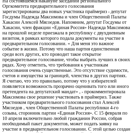
На состоявшемся накануне заседании регионального
Оргкомитета предварительного голосования
зарегистрированы два новых участника праймериз - депутат
Госдумы Надежда Максимова и член Общественной Палаты
Хакасии Алексей Мясоедов. Напомним, депутат Госдумы от
Хакасии, член фракции «Единая Россия» Надежда Максимова
на прошлой неделе приезжала в республику с двухдневным
визитом, в рамках которого подала документы на участие в
предварительном голосовании. « Для меня это важное
событие в жизни. Потому что наша партия единственная
среди всех других, кто проводит такое открытое
предварительное голосование, чтобы выбрать лучших в своих
рядах. Хочу отметить, что требования к участникам
голосования очень существенные. Это отсутствие судимости,
счетов и имущества за границей, членства в других партиях.
Я считаю, что это правильно, потому что у избирателей
появляется возможность прозрачно оценивать того или иного
претендента на депутатский мандат» , - прокомментировала
Максимова свое решение участвовать в праймериз. Также
участником предварительного голосования стал Алексей
Мясоедов , член Общественной Палаты республики 4-го
созыва, сторонник партии «Единая Россия». С 15 февраля по
10 апреля включительно любой гражданин России, собрав
необходимый пакет документов, может подать заявку на
участие в предварительном голосовании. С этой целью создан