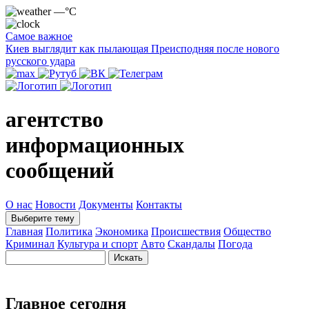
—°C
Самое важное
Киев выглядит как пылающая Преисподняя после нового
русского удара
агентство
информационных
сообщений
О нас
Новости
Документы
Контакты
Выберите тему
Главная
Политика
Экономика
Происшествия
Общество
Криминал
Культура и спорт
Авто
Скандалы
Погода
Главное сегодня