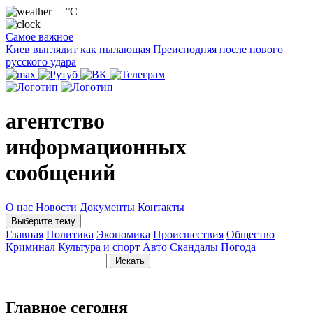
—°C
Самое важное
Киев выглядит как пылающая Преисподняя после нового
русского удара
агентство
информационных
сообщений
О нас
Новости
Документы
Контакты
Выберите тему
Главная
Политика
Экономика
Происшествия
Общество
Криминал
Культура и спорт
Авто
Скандалы
Погода
Главное сегодня