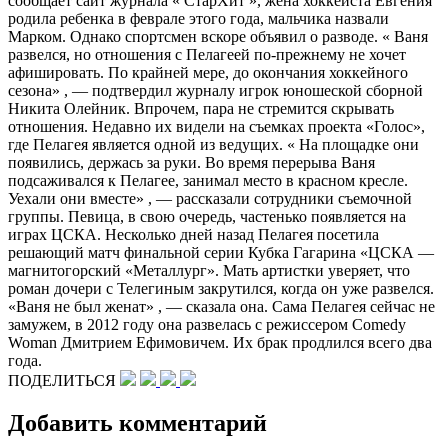
сообщает сайт журнала « СтарХит », жена хоккеиста Евгения
родила ребенка в феврале этого года, мальчика назвали
Марком. Однако спортсмен вскоре объявил о разводе. « Ваня
развелся, но отношения с Пелагеей по-прежнему не хочет
афишировать. По крайней мере, до окончания хоккейного
сезона» , — подтвердил журналу игрок юношеской сборной
Никита Олейник. Впрочем, пара не стремится скрывать
отношения. Недавно их видели на съемках проекта «Голос»,
где Пелагея является одной из ведущих. « На площадке они
появились, держась за руки. Во время перерыва Ваня
подсаживался к Пелагее, занимал место в красном кресле.
Уехали они вместе» , — рассказали сотрудники съемочной
группы. Певица, в свою очередь, частенько появляется на
играх ЦСКА. Несколько дней назад Пелагея посетила
решающий матч финальной серии Кубка Гагарина «ЦСКА —
магнитогорский «Металлург». Мать артистки уверяет, что
роман дочери с Телегиным закрутился, когда он уже развелся.
«Ваня не был женат» , — сказала она. Сама Пелагея сейчас не
замужем, в 2012 году она развелась с режиссером Comedy
Woman Дмитрием Ефимовичем. Их брак продлился всего два
года.
ПОДЕЛИТЬСЯ
Добавить комментарий