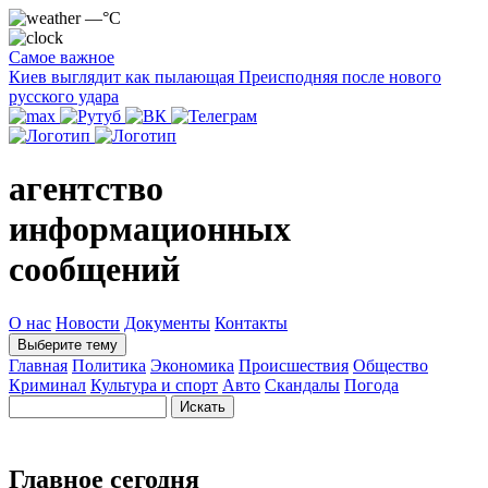
—°C
Самое важное
Киев выглядит как пылающая Преисподняя после нового
русского удара
агентство
информационных
сообщений
О нас
Новости
Документы
Контакты
Выберите тему
Главная
Политика
Экономика
Происшествия
Общество
Криминал
Культура и спорт
Авто
Скандалы
Погода
Главное сегодня