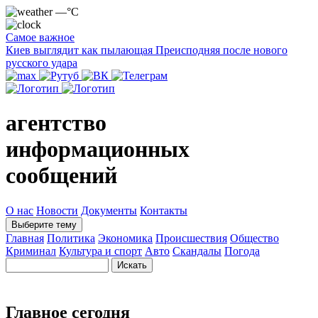
—°C
Самое важное
Киев выглядит как пылающая Преисподняя после нового
русского удара
агентство
информационных
сообщений
О нас
Новости
Документы
Контакты
Выберите тему
Главная
Политика
Экономика
Происшествия
Общество
Криминал
Культура и спорт
Авто
Скандалы
Погода
Главное сегодня