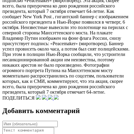
подписью «Peacemaker» (миротворец). Эта акция, скорее
всего, была приурочена ко дню рождения российского
президента, который 7 октября отмечает 64-летие. Как
сообщает New York Post , гигантский баннер с изображением
российского президента в Нью-Йорке появился в четверг, 6
октября. Неизвестные вывесили это полотнище на перилах с
северной стороны Манхэттенского моста. На плакате
Владимир Путин изображен на фоне флага России, снизу
присутствует подпись: «Peacemaker» (миротворец). Баннер
успел провисеть около часа, а потом был снят полицейскими.
При этом в полиции Нью-Йорка сообщили, что устроители
несанкционированной акции им неизвестны, поэтому
никаких арестов не было произведено. Фотографии
огромного портрета Путина на Манхэттенском мосту
моментально распространились по соцсетям, пользователи
которых, как и СМИ, комментируют, что эта акция, скорее
всего, была приурочена ко дню рождения российского
президента, который 7 октября отмечает 64-летие.
ПОДЕЛИТЬСЯ
Добавить комментарий