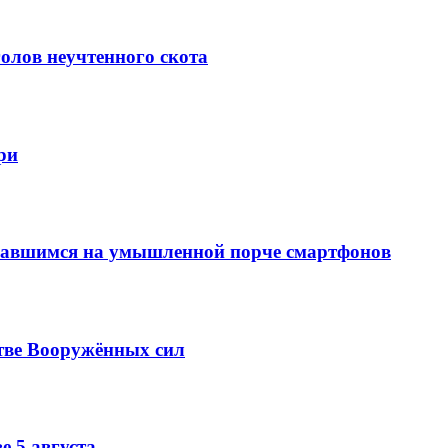
олов неучтенного скота
ри
вавшимся на умышленной порче смартфонов
тве Вооружённых сил
е 5 августа