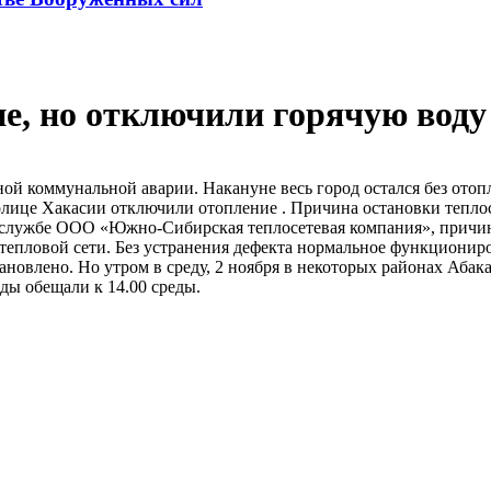
е, но отключили горячую воду
 коммунальной аварии. Накануне весь город остался без отопле
толице Хакасии отключили отопление . Причина остановки тепло
сс-службе ООО «Южно-Сибирская теплосетевая компания», прич
 тепловой сети. Без устранения дефекта нормальное функциони
ановлено. Но утром в среду, 2 ноября в некоторых районах Аба
ды обещали к 14.00 среды.