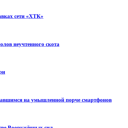
авках сети «ХТК»
олов неучтенного скота
ри
вавшимся на умышленной порче смартфонов
тве Вооружённых сил