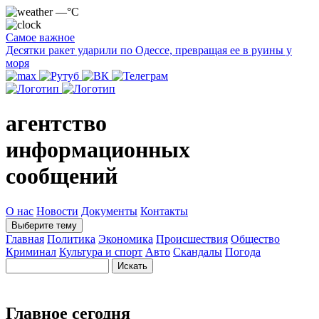
—°C
Самое важное
Десятки ракет ударили по Одессе, превращая ее в руины у
моря
агентство
информационных
сообщений
О нас
Новости
Документы
Контакты
Выберите тему
Главная
Политика
Экономика
Происшествия
Общество
Криминал
Культура и спорт
Авто
Скандалы
Погода
Главное сегодня