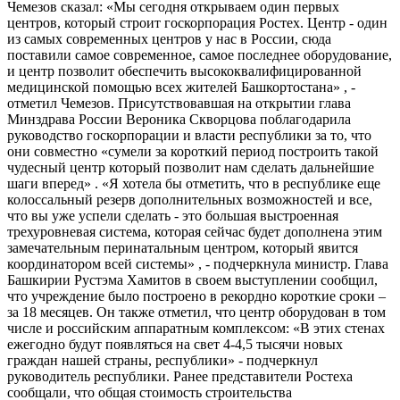
Чемезов сказал: «Мы сегодня открываем один первых
центров, который строит госкорпорация Ростех. Центр - один
из самых современных центров у нас в России, сюда
поставили самое современное, самое последнее оборудование,
и центр позволит обеспечить высококвалифицированной
медицинской помощью всех жителей Башкортостана» , -
отметил Чемезов. Присутствовавшая на открытии глава
Минздрава России Вероника Скворцова поблагодарила
руководство госкорпорации и власти республики за то, что
они совместно «сумели за короткий период построить такой
чудесный центр который позволит нам сделать дальнейшие
шаги вперед» . «Я хотела бы отметить, что в республике еще
колоссальный резерв дополнительных возможностей и все,
что вы уже успели сделать - это большая выстроенная
трехуровневая система, которая сейчас будет дополнена этим
замечательным перинатальным центром, который явится
координатором всей системы» , - подчеркнула министр. Глава
Башкирии Рустэма Хамитов в своем выступлении сообщил,
что учреждение было построено в рекордно короткие сроки –
за 18 месяцев. Он также отметил, что центр оборудован в том
числе и российским аппаратным комплексом: «В этих стенах
ежегодно будут появляться на свет 4-4,5 тысячи новых
граждан нашей страны, республики» - подчеркнул
руководитель республики. Ранее представители Ростеха
сообщали, что общая стоимость строительства