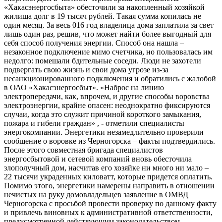
«Хакасэнергосбыта» обесточили за накопленный хозяйкой
жилища долг в 19 тысяч рублей. Такая сумма копилась не
один месяц. За весь 016 год владелица дома заплатила за свет
лишь один раз, решив, что может найти более выгодный для
себя способ получения энергии. Способ она нашла –
незаконное подключение мимо счетчика, но пользовалась им
недолго: помешали бдительные соседи. Люди не захотели
подвергать свою жизнь и свои дома угрозе из-за
несанкционированного подключения и обратились с жалобой
в ОАО «Хакасэнергосбыт». «Наброс на линию
электропередачи, как, впрочем, и другие способы воровства
электроэнергии, крайне опасен: неоднократно фиксируются
случаи, когда это служит причиной короткого замыкания,
пожара и гибели граждан» , - отметили специалисты
энергокомпании. Энергетики незамедлительно проверили
сообщение о воровке из Черногорска – факты подтвердились.
После этого совместная бригада специалистов
энергосбытовой и сетевой компаний вновь обесточила
злополучный дом, насчитав его хозяйке ни много ни мало –
22 тысячи украденных киловатт, которые придется оплатить.
Помимо этого, энергетики намерены направить в отношении
нечистых на руку домовладельцев заявление в ОМВД
Черногорска с просьбой провести проверку по данному факту
и привлечь виновных к административной ответственности,
предусмотренной действующим законодательством.