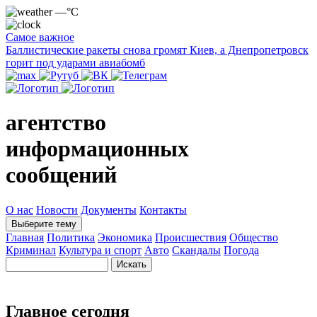
—°C
Самое важное
Баллистические ракеты снова громят Киев, а Днепропетровск
горит под ударами авиабомб
агентство
информационных
сообщений
О нас
Новости
Документы
Контакты
Выберите тему
Главная
Политика
Экономика
Происшествия
Общество
Криминал
Культура и спорт
Авто
Скандалы
Погода
Главное сегодня