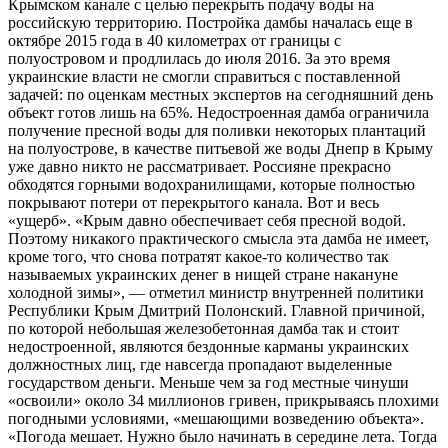
Крымском канале с целью перекрыть подачу воды на
российскую территорию. Постройка дамбы началась еще в
октябре 2015 года в 40 километрах от границы с
полуостровом и продлилась до июля 2016. За это время
украинские власти не смогли справиться с поставленной
задачей: по оценкам местных экспертов на сегодняшний день
объект готов лишь на 65%. Недостроенная дамба ограничила
получение пресной воды для поливки некоторых плантаций
на полуострове, в качестве питьевой же воды Днепр в Крыму
уже давно никто не рассматривает. Россияне прекрасно
обходятся горными водохранилищами, которые полностью
покрывают потери от перекрытого канала. Вот и весь
«ущерб». «Крым давно обеспечивает себя пресной водой.
Поэтому никакого практического смысла эта дамба не имеет,
кроме того, что снова потратят какое-то количество так
называемых украинских денег в нищей стране накануне
холодной зимы», — отметил министр внутренней политики
Республики Крым Дмитрий Полонский. Главной причиной,
по которой небольшая железобетонная дамба так и стоит
недостроенной, являются бездонные карманы украинских
должностных лиц, где навсегда пропадают выделенные
государством деньги. Меньше чем за год местные чинуши
«освоили» около 34 миллионов гривен, прикрываясь плохими
погодными условиями, «мешающими возведению объекта».
«Погода мешает. Нужно было начинать в середине лета. Тогда