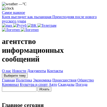
—°C
Самое важное
Киев выглядит как пылающая Преисподняя после нового
русского удара
агентство
информационных
сообщений
О нас
Новости
Документы
Контакты
Выберите тему
Главная
Политика
Экономика
Происшествия
Общество
Криминал
Культура и спорт
Авто
Скандалы
Погода
Главное сегодня