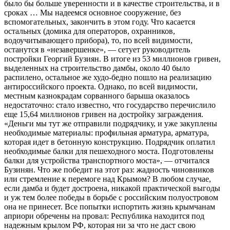
было бы больше уверенности и в качестве строительства, и в
сроках … Мы надеемся основное сооружение, без
вспомогательных, закончить в этом году. Что касается
остальных (домика для операторов, охранников,
водоучитывающего прибора), то, по всей видимости,
останутся в «незавершенке», — сетует руководитель
постройки Георгий Бузиян. В итоге из 53 миллионов гривен,
выделенных на строительство дамбы, около 40 было
распилено, остальное же худо-бедно пошло на реализацию
антироссийского проекта. Однако, по всей видимости,
местным казнокрадам сорванного барыша оказалось
недостаточно: стало известно, что государство перечислило
еще 15,64 миллионов гривен на достройку заграждения.
«Деньги мы тут же отправили подрядчику, и уже закуплены
необходимые материалы: профильная арматура, арматура,
которая идет в бетонную конструкцию. Подрядчик оплатил
необходимые балки для пешеходного моста. Подготовлены
балки для устройства транспортного моста», — отчитался
Бузинян. Что же победит на этот раз: жадность чиновников
или стремление к перемоге над Крымом? В любом случае,
если дамба и будет достроена, никакой практической выгоды
и уж тем более победы в борьбе с российским полуостровом
она не принесет. Все попытки испортить жизнь крымчанам
априори обречены на провал: Республика находится под
надежным крылом РФ, которая ни за что не даст свою