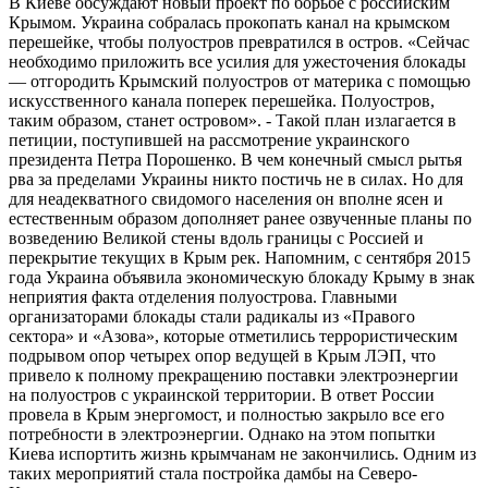
В Киеве обсуждают новый проект по борьбе с российским
Крымом. Украина собралась прокопать канал на крымском
перешейке, чтобы полуостров превратился в остров. «Сейчас
необходимо приложить все усилия для ужесточения блокады
— отгородить Крымский полуостров от материка с помощью
искусственного канала поперек перешейка. Полуостров,
таким образом, станет островом». - Такой план излагается в
петиции, поступившей на рассмотрение украинского
президента Петра Порошенко. В чем конечный смысл рытья
рва за пределами Украины никто постичь не в силах. Но для
для неадекватного свидомого населения он вполне ясен и
естественным образом дополняет ранее озвученные планы по
возведению Великой стены вдоль границы с Россией и
перекрытие текущих в Крым рек. Напомним, с сентября 2015
года Украина объявила экономическую блокаду Крыму в знак
неприятия факта отделения полуострова. Главными
организаторами блокады стали радикалы из «Правого
сектора» и «Азова», которые отметились террористическим
подрывом опор четырех опор ведущей в Крым ЛЭП, что
привело к полному прекращению поставки электроэнергии
на полуостров с украинской территории. В ответ России
провела в Крым энергомост, и полностью закрыло все его
потребности в электроэнергии. Однако на этом попытки
Киева испортить жизнь крымчанам не закончились. Одним из
таких мероприятий стала постройка дамбы на Северо-