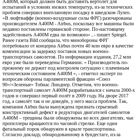
A400M, который должен быть доставить вертолет для
испытаний в условиях низких температур, из-за технических
проблем совершил внеплановую посадку в шведском Лулео.
«В люфтваффе (военно-воздушные силы ФРГ) разочарованы
производителем A400M - Airbus, поскольку все машины были
недавно поставлены германской стороне. По-настоящему
задействовать A400M едва ли возможно» , - пишет Spiegel.
Ранее газета Bild сообщила, что минобороны ФРГ
потребовало от концерна Airbus почти 40 млн евро в качестве
компенсации за задержку поставок новых военно-
транспортных самолетов. По информации издания, 27,2 млн
евро уже были переведены Германии. « Производитель по-
прежнему не держит под контролем ситуацию с плачевным
техническим состоянием A400M », - отметил эксперт по
вопросам обороны парламентской фракции «Союз
90»/«Зеленые» Тобиас Линднер. Отметим, что военно-
транспортный самолет А400М разрабатывался с начала 2000-х
годов и совершил первый полёт в 2009 году. На дворе 2017
год, а самолёт так и не доведён, у него масса проблем. Так,
компания Airbus была вынуждена признать серьезный
конструктивный дефект в редукторах двигателей самолетов
A400M – трещины были обнаружены во всех двигателях, чьи
пропеллеры вращаются по часовой стрелке. Еще один
фатальный порок обнаружен в крыле транспортника.
Согласно докладу, обнародованному в бундестаге, из-за