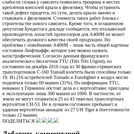
слабости сплава у самолета появились трещины в местах
крепления консолей крыла к фюзеляжу. Чтобы устранить
такой дефект придется, по сути, делать крыло заново и
стыковать с фюзеляжем. Стоимость таких работ близка с
строительстве нового самолета. Кроме того, в оглашенном
депутатам Бундестага докладе сообщается, что итальянский
производитель лопастей пропеллеров для А400М не может
обеспечить должного качества своей продукции. Но
проблемы с новейшими A400M – лишь часть общей картины
состояния Люфтваффе, которое уже можно назвать
катастрофическим. Согласно данным французского
аналитического бюллетеня TTU (Très Très Urgent), по
состоянию на декабрь 2016 года из 30 франко-германских
транспортников С-160 Transall взлететь были способны только
19. Из 216 истребителей Tornado и Eurofighter в воздух могли
подняться только 69 машин (31%). По информации TTU,
неважно у Германии обстоят дела и с вертолётами: пригодны
к эксплуатации лишь 300 машин из 1000. В частности, от
земли не могут оторваться 25 из 43 тяжёлых транспортных
вертолётов CH-53. Не в лучшем состоянии пребывает и
ударная вертолётная авиация: из 27 UH Tiger в боеготовности
только 12 машин.
ПОДЕЛИТЬСЯ
Добавить комментарий