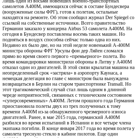
Лишь один из восьми новейших военно-транспортных
самолетов A400M, имеющихся сейчас в составе Бундесвера
(вооруженные силы ФРГ), готов к полетам, остальные
находятся на ремонте. Об этом сообщил журнал Der Spiegel со
ссылкой на собственные источники. Всего правительство
Германии заказало у концерна Airbus 53 самолета A400M. На
сегодня в Бундесвер поставлены восемь таких машин. Но
подняться в воздух способна сейчас только одна из них.
Недавно их было две, но на этой неделе новенький А-400М
министра обороны ФРГ Урсулы фон дер Ляйен сломался
прямо во время своего первого «премьерного» полета. Во
время командировки министрихи обороны в Литву у A400M
отказал один из двигателей. В этой связи крылатая машина на
неопределенный срок «застряла» в аэропорту Каунаса, а
немецкая делегация во главе с министром была вынуждена
возвращаться в Берлин на старом транспортнике Transall. Но
этот трагикомический случай стал лишь одним в длинной
череде неприятностей, связанных с техническим состоянием
«суперсовременных» A400M. Летом прошлого года Германия
приостановила полеты двух из трех полученных к тому
времени A400M из-за обнаруженного чрезмерного износа
двигателей. Ранее, в мае 2015 года, германский A400M
разбился во время испытаний в Испании и все четыре члена
экипажа погибли. В конце января 2017 года во время полета у
самолета треснуло стекло в кабине пилотов. Еще один