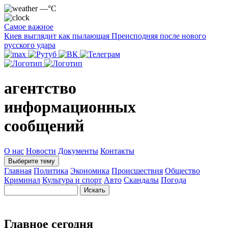
—°C
Самое важное
Киев выглядит как пылающая Преисподняя после нового
русского удара
агентство
информационных
сообщений
О нас
Новости
Документы
Контакты
Выберите тему
Главная
Политика
Экономика
Происшествия
Общество
Криминал
Культура и спорт
Авто
Скандалы
Погода
Главное сегодня