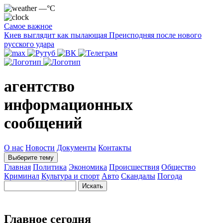
—°C
Самое важное
Киев выглядит как пылающая Преисподняя после нового
русского удара
агентство
информационных
сообщений
О нас
Новости
Документы
Контакты
Выберите тему
Главная
Политика
Экономика
Происшествия
Общество
Криминал
Культура и спорт
Авто
Скандалы
Погода
Главное сегодня