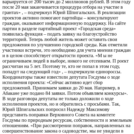
варьируется от 200 тысяч до 2 миллионов рублей. В этом году
после 20 мая заканчивается процедура отбора на участие в
грантах» , – подчеркнул Юрий Шпигальских. В реализации
проектов активно помогают партийцы – консультируют
граждан, оказывают информационную поддержку. На сайте
партии в разделе партийный проект «Городская среда»
появилась функция – подать заявку на благоустройство
территорий. Теперь любой житель может оставить свои
предложения по улучшению городской среды. Как отметили
участники встречи, это необходимо для учета мнения граждан
и в целом способствует открытости проекта. «М ы не
ограничиваем людей в выборе, никого не отсеиваем. П роект
рассчитан на 5 лет. Поэтому те, кто не попал в этом году,
попадут на следующий год» , – подчеркнули единороссы.
Координаторы также известили депутата Госдумы о ходе
исполнения проекта: «Сейчас активно идет сбор
предложений. Принимаем заявки до 20 мая. Например, в
Абакане уже подано 84 заявки. Потом объявляем конкурсы».
В ходе разговора депутаты не только доложили о ходе
исполнения проектов, но и обратились с просьбами. Так,
Юрий Шпигальских попросил Надежду Максимову
представить поправки Верховного Совета на комитете
Госдумы по природным ресурсам, собственности и земельным
отношениям. «При рассмотрении поправок, направленных на
совершенствование закона о садоводстве, мы не увидели в