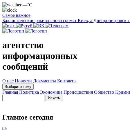
—°C
Самое важное
Баллистические ракеты снова громят Киев, а Днепропетровск 
агентство
информационных
сообщений
О нас
Новости
Документы
Контакты
Выберите тему
Главная
Политика
Экономика
Происшествия
Общество
Крими
Главное сегодня