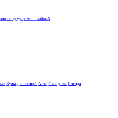
горит под ударами авиабомб
нал
Культура и спорт
Авто
Скандалы
Погода