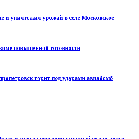
е и уничтожил урожай в селе Московское
ежиме повышенной готовности
епропетровск горит под ударами авиабомб
фты» и сожгла еще один крупный склад врага