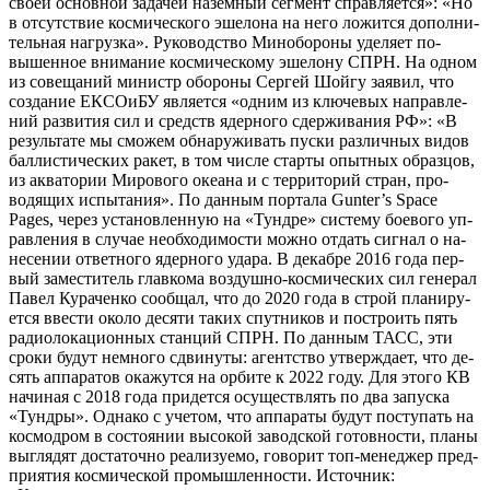
сво­ей ос­новной за­дачей на­зем­ный сег­мент справ­ля­ет­ся»: «Но
в от­сутс­твие кос­ми­чес­ко­го эше­лона на не­го ло­жит­ся до­пол­ни­
тель­ная наг­рузка». Ру­ководс­тво Ми­нобо­роны уде­ля­ет по­
вышен­ное вни­мание кос­ми­чес­ко­му эше­лону СПРН. На од­ном
из со­веща­ний ми­нистр обо­роны Сер­гей Шой­гу за­явил, что
соз­да­ние ЕК­СО­иБУ яв­ля­ет­ся «од­ним из клю­чевых нап­равле­
ний раз­ви­тия сил и средств ядер­но­го сдер­жи­вания РФ»: «В
ре­зуль­та­те мы смо­жем об­на­ружи­вать пус­ки раз­личных ви­дов
бал­листи­чес­ких ра­кет, в том чис­ле стар­ты опыт­ных об­разцов,
из ак­ва­тории Ми­рово­го оке­ана и с тер­ри­торий стран, про­
водя­щих ис­пы­тания». По дан­ным пор­та­ла Gunter’s Space
Pages, че­рез ус­та­нов­ленную на «Тун­дре» сис­те­му бо­ево­го уп­
равле­ния в слу­чае не­об­хо­димос­ти мож­но от­дать сиг­нал о на­
несе­нии от­ветно­го ядер­но­го уда­ра. В де­каб­ре 2016 го­да пер­
вый за­мес­ти­тель глав­ко­ма воз­душно-кос­ми­чес­ких сил ге­нерал
Па­вел Ку­рачен­ко со­об­щал, что до 2020 го­да в строй пла­ниру­
ет­ся ввес­ти око­ло де­сяти та­ких спут­ни­ков и пос­тро­ить пять
ра­ди­оло­каци­он­ных стан­ций СПРН. По дан­ным ТАСС, эти
сро­ки бу­дут нем­но­го сдви­нуты: агентство ут­вер­жда­ет, что де­
сять ап­па­ратов ока­жут­ся на ор­би­те к 2022 го­ду. Для это­го КВ
на­чиная с 2018 го­да при­дет­ся осу­щест­влять по два за­пус­ка
«Тун­дры». Од­на­ко с уче­том, что ап­па­раты бу­дут пос­ту­пать на
кос­модром в сос­то­янии вы­сокой за­вод­ской го­тов­ности, пла­ны
выг­ля­дят дос­та­точ­но ре­али­зу­емо, го­ворит топ-ме­нед­жер пред­
при­ятия кос­ми­чес­кой про­мыш­леннос­ти. Источник: