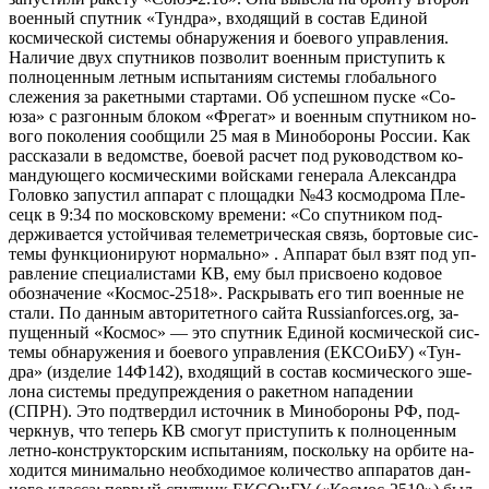
военный спутник «Тундра», входящий в состав Единой
космической системы обнаружения и боевого управления.
Наличие двух спутников позволит военным приступить к
полноценным летным испытаниям системы глобального
слежения за ракетными стартами. Об ус­пешном пус­ке «Со­
юза» с раз­гонным бло­ком «Фре­гат» и во­ен­ным спут­ни­ком но­
вого по­коле­ния со­об­щи­ли 25 мая в Ми­нобо­роны России. Как
рас­ска­зали в ве­домс­тве, бо­евой рас­чет под ру­ководс­твом ко­
ман­ду­юще­го кос­ми­чес­ки­ми вой­ска­ми ге­нера­ла Алек­сан­дра
Го­лов­ко за­пус­тил ап­па­рат с пло­щад­ки №43 кос­модро­ма Пле­
сецк в 9:34 по мос­ков­ско­му вре­мени: «Со спут­ни­ком под­
держи­ва­ет­ся ус­той­чи­вая те­лемет­ри­чес­кая связь, бор­то­вые сис­
те­мы фун­кци­они­ру­ют нор­маль­но» . Ап­па­рат был взят под уп­
равле­ние спе­ци­алис­та­ми КВ, ему был прис­во­ено ко­довое
обоз­на­чение «Кос­мос-2518». Рас­кры­вать его тип во­ен­ные не
ста­ли. По дан­ным ав­то­ритет­но­го сай­та Russianforces.org, за­
пущен­ный «Кос­мос» — это спут­ник Еди­ной кос­ми­чес­кой сис­
те­мы об­на­руже­ния и бо­ево­го уп­равле­ния (ЕК­СО­иБУ) «Тун­
дра» (из­де­лие 14Ф142), вхо­дящий в сос­тав кос­ми­чес­ко­го эше­
лона сис­те­мы пре­дуп­режде­ния о ра­кет­ном на­паде­нии
(СПРН). Это под­твер­дил ис­точник в Ми­нобо­роны РФ, под­
чер­кнув, что те­перь КВ смо­гут прис­ту­пить к пол­но­цен­ным
лет­но-конс­трук­тор­ским ис­пы­тани­ям, пос­коль­ку на ор­би­те на­
ходит­ся ми­нималь­но не­об­хо­димое ко­личес­тво ап­па­ратов дан­