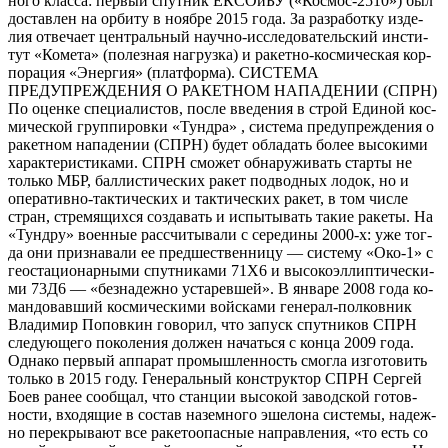
но­го клас­са: пер­вый спут­ник ЕК­СО­иБУ («Кос­мос-2510») был
дос­тавлен на ор­би­ту в но­яб­ре 2015 го­да. За раз­ра­бот­ку из­де­
лия от­ве­ча­ет цен­траль­ный на­уч­но-ис­сле­дова­тель­ский ин­сти­
тут «Ко­мета» (по­лез­ная наг­рузка) и ра­кет­но-кос­ми­чес­кая кор­
по­рация «Энер­гия» (плат­форма). СИСТЕМА
ПРЕДУПРЕЖДЕНИЯ О РАКЕТНОМ НАПАДЕНИИ (СПРН)
По оценке специалистов, после введения в строй Еди­ной кос­
ми­чес­кой группировки «Тундра» , система предупреждения о
ракетном нападении (СПРН) будет обладать более высокими
характеристиками. СПРН сможет обнаруживать старты не
только МБР, баллистических ракет подводных лодок, но и
оперативно-тактических и тактических ракет, в том числе
стран, стремящихся создавать и испытывать такие ракеты. На
«Тун­дру» во­ен­ные рас­счи­тыва­ли с се­реди­ны 2000-х: уже тог­
да они приз­на­вали ее пред­шес­твен­ни­цу — сис­те­му «Око-1» с
ге­ос­та­ци­онар­ны­ми спут­ни­ками 71Х6 и вы­соко­эл­липти­чес­ки­
ми 73Д6 — «без­на­деж­но ус­та­рев­шей». В ян­ва­ре 2008 го­да ко­
ман­до­вав­ший кос­ми­чес­ки­ми вой­ска­ми ге­нерал-пол­ковник
Вла­димир По­пов­кин го­ворил, что за­пуск спут­ни­ков СПРН
сле­ду­юще­го по­коле­ния дол­жен на­чать­ся с кон­ца 2009 го­да.
Од­на­ко пер­вый ап­па­рат про­мыш­ленность смог­ла из­го­товить
толь­ко в 2015 го­ду. Генеральный конс­трук­тор СПРН Сер­гей
Бо­ев ранее сообщал, что стан­ции вы­сокой за­вод­ской го­тов­
ности, вхо­дящие в сос­тав на­зем­но­го эше­лона сис­те­мы, на­деж­
но пе­рек­ры­ва­ют все ра­кето­опас­ные нап­равле­ния, «то есть со