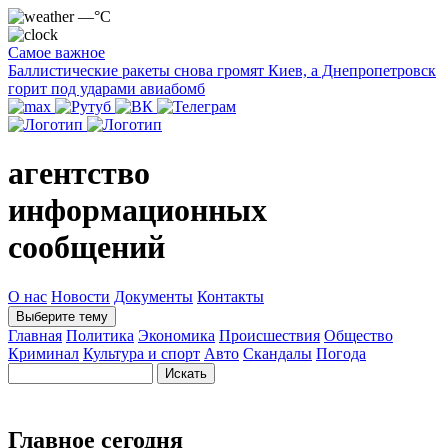
—°C
Самое важное
Баллистические ракеты снова громят Киев, а Днепропетровск
горит под ударами авиабомб
агентство
информационных
сообщений
О нас
Новости
Документы
Контакты
Выберите тему
Главная
Политика
Экономика
Происшествия
Общество
Криминал
Культура и спорт
Авто
Скандалы
Погода
Главное сегодня