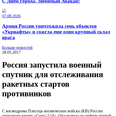
С Днем города, любимый Абакан!
07.08.2026
Армия России уничтожила семь объектов
«Укрнафты» и сожгла еще один крупный склад
врага
Больше новостей
28.05.2017
Россия запустила военный
спутник для отслеживания
ракетных стартов
противников
С космодрома Плесецк космические войска (КВ) России
запустили ракету «Союз-2.1б». Она вывела на орбиту второй