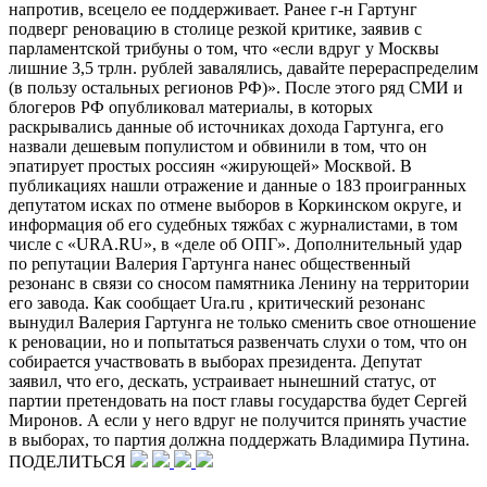
напротив, всецело ее поддерживает. Ранее г-н Гартунг
подверг реновацию в столице резкой критике, заявив с
парламентской трибуны о том, что «если вдруг у Москвы
лишние 3,5 трлн. рублей завалялись, давайте перераспределим
(в пользу остальных регионов РФ)». После этого ряд СМИ и
блогеров РФ опубликовал материалы, в которых
раскрывались данные об источниках дохода Гартунга, его
назвали дешевым популистом и обвинили в том, что он
эпатирует простых россиян «жирующей» Москвой. В
публикациях нашли отражение и данные о 183 проигранных
депутатом исках по отмене выборов в Коркинском округе, и
информация об его судебных тяжбах с журналистами, в том
числе с «URA.RU», в «деле об ОПГ». Дополнительный удар
по репутации Валерия Гартунга нанес общественный
резонанс в связи со сносом памятника Ленину на территории
его завода. Как сообщает Ura.ru , критический резонанс
вынудил Валерия Гартунга не только сменить свое отношение
к реновации, но и попытаться развенчать слухи о том, что он
собирается участвовать в выборах президента. Депутат
заявил, что его, дескать, устраивает нынешний статус, от
партии претендовать на пост главы государства будет Сергей
Миронов. А если у него вдруг не получится принять участие
в выборах, то партия должна поддержать Владимира Путина.
ПОДЕЛИТЬСЯ