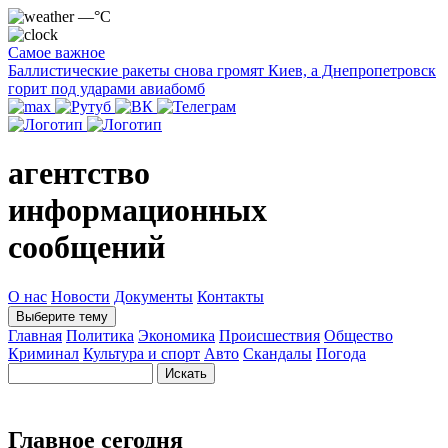
—°C
Самое важное
Баллистические ракеты снова громят Киев, а Днепропетровск
горит под ударами авиабомб
агентство
информационных
сообщений
О нас
Новости
Документы
Контакты
Выберите тему
Главная
Политика
Экономика
Происшествия
Общество
Криминал
Культура и спорт
Авто
Скандалы
Погода
Главное сегодня