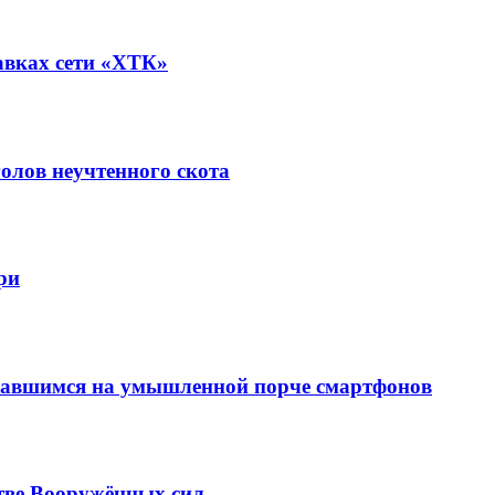
авках сети «ХТК»
олов неучтенного скота
ри
вавшимся на умышленной порче смартфонов
тве Вооружённых сил